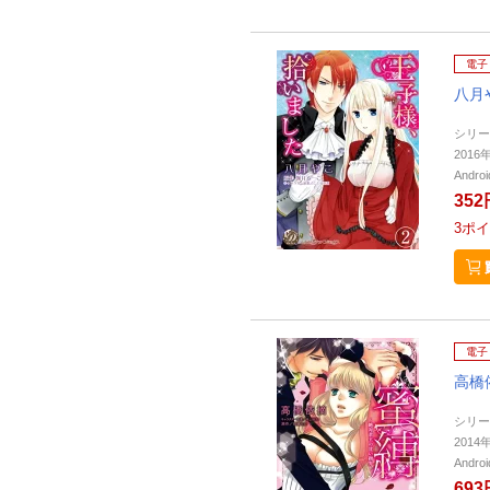
電子
八月
シリー
201
Andr
352
3
ポイ
電子
高橋
シリー
201
Andr
693