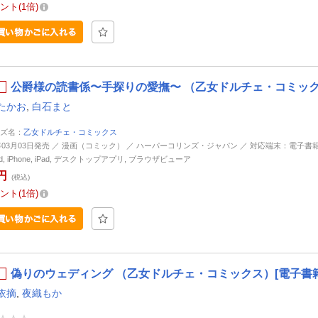
ント
1倍
公爵様の読書係〜手探りの愛撫〜 （乙女ドルチェ・コミック
たかお
,
白石まと
ズ名：
乙女ドルチェ・コミックス
4年03月03日発売 ／ 漫画（コミック） ／ ハーパーコリンズ・ジャパン ／ 対応端末：電子書
oid, iPhone, iPad, デスクトップアプリ, ブラウザビューア
円
(税込)
ント
1倍
偽りのウェディング （乙女ドルチェ・コミックス）[電子書籍
依摘
,
夜織もか