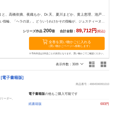
楽天チケット
エンタメニュース
推し楽
石丸博子、みかづき紅月、夏咲たかお、白石まと、高橋依摘、夜織もか、Dr.天、夏川まどか、黄上恵理、池戸裕子、御堂志生、速瀬みさき、藤井サクヤ、上主沙夜、ひなたみわ、蜜乃雫、八月やこ、伽月るーこ、舞姫美、蝶野飛沫、蜜乃 雫、Dr. 天、杉本ふぁりな、月森一花、すずね凜、天点、春野さく、水島忍、しおた道子、麻生ミカリ、柚佐くりる、相澤みさを、芹名りせ、暁夜響、琴稀りん、藍杜雫、あづみ悠羽、柚原テイル、芳澤ばにら、漣ライカ、七里瑠美、浅見茉莉、青樹そう、斉河燈、矢城米花、武浦すぐる、園原未久、一ノ聖柊、橘志摩、花李くる実、甘野有記、鐘刻マコモ、桧垣森輪、ミツルギ、玉紀直、成宮ゆき、山田パン、小桜けい、あまね琥珀、京みやこ、七里慧、風樹みずき、槇原まき、斯比、雨音えまり、春日部こみと、篠原怜、成瀬千雪、御厨翠、みのおひなせ、白ヶ音雪、七福さゆり、蝶らら、花川戸菖蒲、希彗まゆ、桜月ナナカ、果桃なばこ、森本あき、能迅なのと、つばさ、花里ひかり、香村有沙、井出智香恵、北山すずな、ヒマワリソウヤ、巴里野パリス、魚々井ななか、皇りん、竹姫、園内かな、山野辺りり、長谷河樹衣、大村瑛理香、福田りお、真宮美摩、御茶まちこ、上原ひびき、宇奈月香、珈倉ともは、純友良幸、市尾彩佳、杷木あもね、粟生慧、氷栗優、西條六花、里崎雅、深井結己、如月、沢上澪羽、雪園かなそ、高月まつり、桜井飛鳥、秋月咲良、八巻にのは、和、天ヶ森雀、貴咲光流
グラン王国の歴代の王妃を選んできたという美しい指輪、「ヘラの涙」。どういうわけかその指輪が、ジュスティーヌの指にすっぽりはまってしまった！ 伝説を忌み嫌う国王レアンドルは、指輪をはずして伝説を打ち砕こうとするが、次第に無垢で純真なジュスティーヌに惹かれていく。「そんな物欲しそうな顔をされると…苛めたくなるーー」淫らに責め立てられ絶頂を味わうたび、ジュスティーヌにも恋心が芽生え…。エロスの指輪に
200
89,712円
シリーズ作品
冊
合計金額：
(税込)
全巻を買い物かごに入れる
（買い物かごページへ移動します）
※予約作品は1作品ごとの決済となります。買い物かごでご確認ください。
表示件数：
30件
[電子書籍版]
商品番号：4884596991010
電子書籍版
の他もご購入可能です
籍リーダー,
紙書籍版
693円