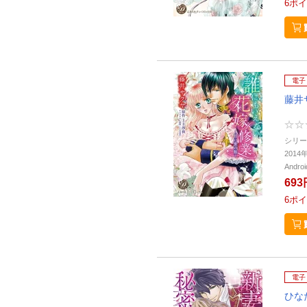
6
ポイ
電子
藤井
シリー
201
Andr
693
6
ポイ
電子
ひな