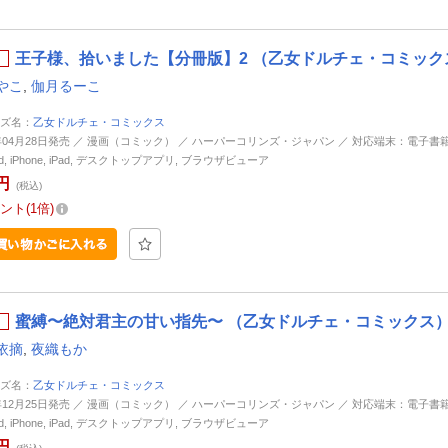
王子様、拾いました【分冊版】2 （乙女ドルチェ・コミックス
やこ
,
伽月るーこ
ズ名：
乙女ドルチェ・コミックス
6年04月28日発売 ／ 漫画（コミック） ／ ハーパーコリンズ・ジャパン ／ 対応端末：電子書
oid, iPhone, iPad, デスクトップアプリ, ブラウザビューア
円
(税込)
ント
1倍
蜜縛〜絶対君主の甘い指先〜 （乙女ドルチェ・コミックス）
依摘
,
夜織もか
ズ名：
乙女ドルチェ・コミックス
4年12月25日発売 ／ 漫画（コミック） ／ ハーパーコリンズ・ジャパン ／ 対応端末：電子書
oid, iPhone, iPad, デスクトップアプリ, ブラウザビューア
円