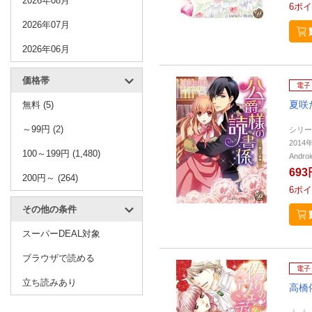
2026年08月
6
ポイ
2026年07月
2026年06月
価格帯
電子
夏咲
無料 (5)
～99円 (2)
シリー
201
100～199円 (1,480)
Andr
693
200円～ (264)
6
ポイ
その他の条件
スーパーDEAL対象
ブラウザで読める
電子
立ち読みあり
高橋