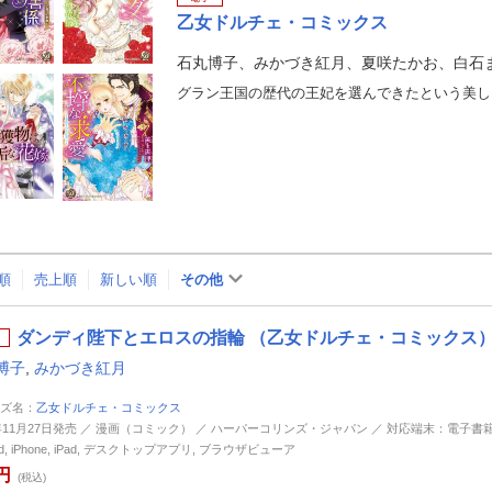
乙女ドルチェ・コミックス
順
売上順
新しい順
その他
ダンディ陛下とエロスの指輪 （乙女ドルチェ・コミックス）
博子
,
みかづき紅月
ズ名：
乙女ドルチェ・コミックス
4年11月27日発売 ／ 漫画（コミック） ／ ハーパーコリンズ・ジャパン ／ 対応端末：電子書
oid, iPhone, iPad, デスクトップアプリ, ブラウザビューア
円
(税込)