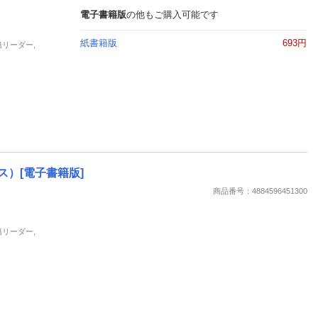
電子書籍版
の他もご購入可能です
紙書籍版
693円
籍リーダー,
）[電子書籍版]
商品番号：4884596451300
籍リーダー,