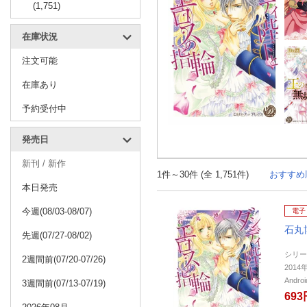
(1,751)
在庫状況
注文可能
在庫あり
予約受付中
発売日
新刊 / 新作
1件～30件 (全 1,751件)
おすすめ
本日発売
今週(08/03-08/07)
電子
石丸
先週(07/27-08/02)
シリー
2週間前(07/20-07/26)
201
Andr
3週間前(07/13-07/19)
693