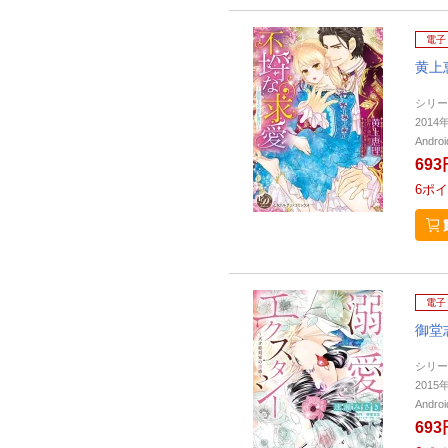
電子
黄上
シリー
201
Andr
693
6
ポイ
電子
御堂
シリー
201
Andr
693