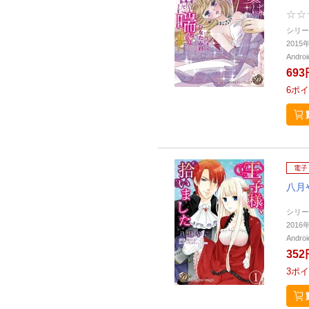
シリー
201
Andr
693
6
ポイ
電子
八月
シリー
201
Andr
352
3
ポイ