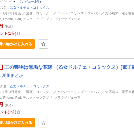
-
（
レビュー2件
）
ズ名：
乙女ドルチェ・コミックス
5年01月22日発売 ／ 漫画（コミック） ／ ハーパーコリンズ・ジャパン ／ 対応端末：電子書
oid, iPhone, iPad, デスクトップアプリ, ブラウザビューア
円
(税込)
ント
1倍
王の獲物は無垢な花嫁 （乙女ドルチェ・コミックス）[電子
,
夏川まどか
ズ名：
乙女ドルチェ・コミックス
4年04月03日発売 ／ 漫画（コミック） ／ ハーパーコリンズ・ジャパン ／ 対応端末：電子書
oid, iPhone, iPad, デスクトップアプリ, ブラウザビューア
円
(税込)
ント
1倍