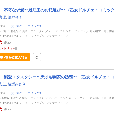
不埒な求愛〜退屈王のお妃選び〜 （乙女ドルチェ・コミック
恵理
,
池戸裕子
ズ名：
乙女ドルチェ・コミックス
4年07月10日発売 ／ 漫画（コミック） ／ ハーパーコリンズ・ジャパン ／ 対応端末：電子書
oid, iPhone, iPad, デスクトップアプリ, ブラウザビューア
円
(税込)
ント
1倍
溺愛エクスタシー〜天才彫刻家の誘惑〜 （乙女ドルチェ・コ
志生
,
速瀬みさき
ズ名：
乙女ドルチェ・コミックス
5年05月07日発売 ／ 漫画（コミック） ／ ハーパーコリンズ・ジャパン ／ 対応端末：電子書
oid, iPhone, iPad, デスクトップアプリ, ブラウザビューア
円
(税込)