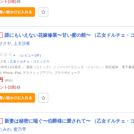
ント
1倍
誰にもいえない花嫁修業〜甘い蜜の館〜 （乙女ドルチェ・コ
サクヤ
,
上主沙夜
-
（
レビュー1件
）
ズ名：
乙女ドルチェ・コミックス
4年09月11日発売 ／ 漫画（コミック） ／ ハーパーコリンズ・ジャパン ／ 対応端末：電子書
oid, iPhone, iPad, デスクトップアプリ, ブラウザビューア
円
(税込)
ント
1倍
新妻は秘密に喘ぐ〜伯爵様に愛されて〜 （乙女ドルチェ・コ
たみわ
,
蜜乃雫