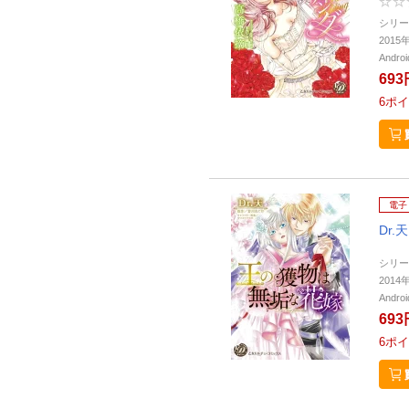
シリー
201
Andr
693
6
ポイ
電子
Dr.天
シリー
201
Andr
693
6
ポイ