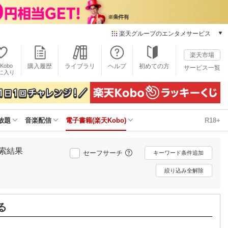
楽天グループのエンタメサービス
電子書籍
楽天市場
楽天Kobo
Kobo
購入履歴
ライブラリ
ヘルプ
初めての方
サービス一覧
本/ゲーム/CD/DVD
に入り
楽天ブックス
雑誌読み放題
楽天マガジン
放題
音楽配信
電子書籍(楽天Kobo)
R18+
音楽配信
楽天ミュージック
動画配信
索結果
セーフサーチ
キーワード条件追加
楽天TV
動画配信ガイド
絞り込み全解除
Rakuten PLAY
無料テレビ
Rチャンネル
る
チケット