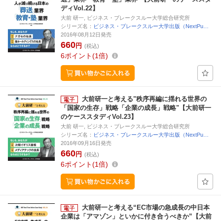
ディVol.22】
大前 研一, ビジネス・ブレークスルー大学総合研究所
シリーズ名：
ビジネス・ブレークスルー大学出版（NextPu…
2016年08月12日発売
660
円
(税込)
6
ポイント
1倍
大前研一と考える"秩序再編に揺れる世界の
「国家の生存」戦略「企業の成長」戦略"【大前研一
のケーススタディVol.23】
大前 研一, ビジネス・ブレークスルー大学総合研究所
シリーズ名：
ビジネス・ブレークスルー大学出版（NextPu…
2016年09月16日発売
660
円
(税込)
6
ポイント
1倍
大前研一と考える“EC市場の急成長の中日本
企業は「アマゾン」といかに付き合うべきか”【大前