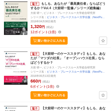
もしも、あなたが「最高責任者」ならばどう
するか？Vol.4（大前研一監修／シリーズ総集編）
大前 研一, ビジネス・ブレークスルー大学総合研究所
シリーズ名：
ビジネス・ブレークスルー大学出版（NextPu…
2016年04月08日発売
1,320
円
(税込)
12
ポイント
1倍
【大前研一のケーススタディ】もしも、あな
たが「マツダの社長」「オープンハウス社長」なら
ばどうするか？
大前 研一, ビジネス・ブレークスルー大学総合研究所
シリーズ名：
ビジネス・ブレークスルー大学出版（NextPu…
2016年05月13日発売
660
円
(税込)
6
ポイント
1倍
【大前研一のケーススタディ】もしも、あな