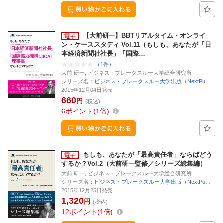
【大前研一】BBTリアルタイム・オンライ
ン・ケーススタディ Vol.11（もしも、あなたが「日
本経済新聞社社長」「国際…
（1件）
大前 研一, ビジネス・ブレークスルー大学総合研究所
シリーズ名：
ビジネス・ブレークスルー大学出版（NextPu…
2015年12月04日発売
660
円
(税込)
6
ポイント
1倍
もしも、あなたが「最高責任者」ならばどう
するか？Vol.2（大前研一監修／シリーズ総集編）
大前 研一, ビジネス・ブレークスルー大学総合研究所
シリーズ名：
ビジネス・ブレークスルー大学出版（NextPu…
2015年12月25日発売
1,320
円
(税込)
12
ポイント
1倍