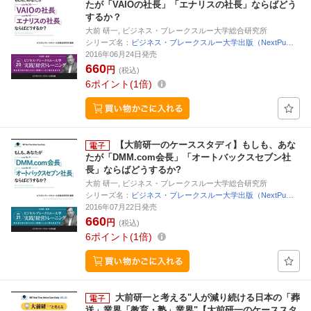
たが「VAIOの社長」「エナリスの社長」ならばどう
するか？
大前 研一, ビジネス・ブレークスルー大学総合研究所
シリーズ名：
ビジネス・ブレークスルー大学出版（NextPu…
2016年06月24日発売
660
円
(税込)
6
ポイント
1倍
【大前研一のケーススタディ】もしも、あな
たが「DMM.com会長」「オートバックスセブン社
長」ならばどうするか?
大前 研一, ビジネス・ブレークスルー大学総合研究所
シリーズ名：
ビジネス・ブレークスルー大学出版（NextPu…
2016年07月22日発売
660
円
(税込)
6
ポイント
1倍
大前研一と考える"人が減り続ける日本の「葬
送」業界「教育・塾」業界"【大前研一のケーススタ