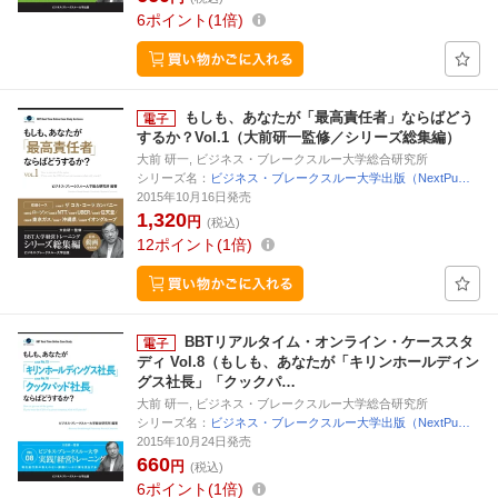
6
ポイント
1倍
もしも、あなたが「最高責任者」ならばどう
するか？Vol.1（大前研一監修／シリーズ総集編）
大前 研一, ビジネス・ブレークスルー大学総合研究所
シリーズ名：
ビジネス・ブレークスルー大学出版（NextPu…
2015年10月16日発売
1,320
円
(税込)
12
ポイント
1倍
BBTリアルタイム・オンライン・ケーススタ
ディ Vol.8（もしも、あなたが「キリンホールディン
グス社長」「クックパ…
大前 研一, ビジネス・ブレークスルー大学総合研究所
シリーズ名：
ビジネス・ブレークスルー大学出版（NextPu…
2015年10月24日発売
660
円
(税込)
6
ポイント
1倍