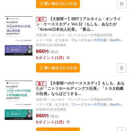
【大前研一】BBTリアルタイム・オンライ
ン・ケーススタディ Vol.12（もしも、あなたが
「Airbnb日本法人社長」「富山…
大前 研一, ビジネス・ブレークスルー大学総合研究所
シリーズ名：
ビジネス・ブレークスルー大学出版（NextPu…
2015年12月18日発売
660
円
(税込)
6
ポイント
1倍
【大前研一のケーススタディ】もしも、あな
たが「ニトリホールディングス社長」「トヨタ紡織
の社長」ならばどうする…
大前 研一, ビジネス・ブレークスルー大学総合研究所
シリーズ名：
ビジネス・ブレークスルー大学出版（NextPu…
2016年01月15日発売
660
円
(税込)
6
ポイント
1倍