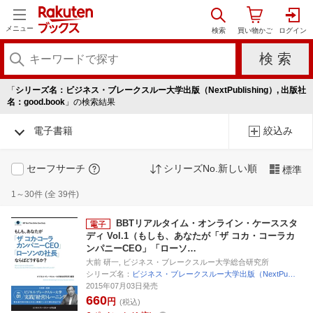
メニュー
「
シリーズ名：ビジネス・ブレークスルー大学出版（NextPublishing）, 出版社
名：good.book
」の検索結果
電子書籍
絞込み
セーフサーチ
シリーズNo.新しい順
標準
1～30件 (全 39件)
BBTリアルタイム・オンライン・ケーススタ
ディ Vol.1（もしも、あなたが「ザ コカ・コーラカ
ンパニーCEO」「ローソ…
大前 研一, ビジネス・ブレークスルー大学総合研究所
シリーズ名：
ビジネス・ブレークスルー大学出版（NextPu…
2015年07月03日発売
660
円
(税込)