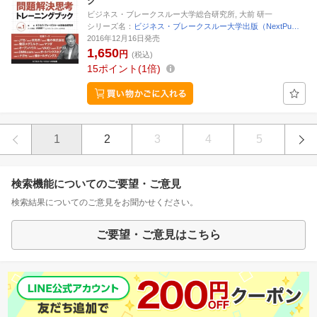
ク
ビジネス・ブレークスルー大学総合研究所, 大前 研一
シリーズ名：
ビジネス・ブレークスルー大学出版（NextPu…
2016年12月16日発売
1,650
円
(税込)
15
ポイント
1倍
1
2
3
4
5
検索機能についてのご要望・ご意見
検索結果についてのご意見をお聞かせください。
ご要望・ご意見はこちら