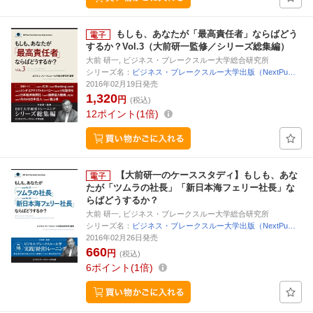
もしも、あなたが「最高責任者」ならばどう
するか？Vol.3（大前研一監修／シリーズ総集編）
大前 研一, ビジネス・ブレークスルー大学総合研究所
シリーズ名：
ビジネス・ブレークスルー大学出版（NextPu…
2016年02月19日発売
1,320
円
(税込)
12
ポイント
1倍
【大前研一のケーススタディ】もしも、あな
たが「ツムラの社長」「新日本海フェリー社長」な
らばどうするか？
大前 研一, ビジネス・ブレークスルー大学総合研究所
シリーズ名：
ビジネス・ブレークスルー大学出版（NextPu…
2016年02月26日発売
660
円
(税込)
6
ポイント
1倍