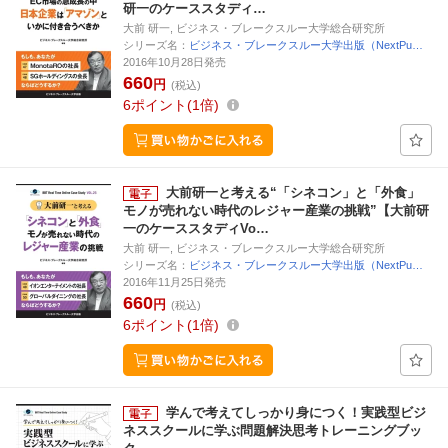
研一のケーススタディ…
大前 研一, ビジネス・ブレークスルー大学総合研究所
シリーズ名：
ビジネス・ブレークスルー大学出版（NextPu…
2016年10月28日発売
660
円
(税込)
6
ポイント
1倍
大前研一と考える“「シネコン」と「外食」
モノが売れない時代のレジャー産業の挑戦”【大前研
一のケーススタディVo…
大前 研一, ビジネス・ブレークスルー大学総合研究所
シリーズ名：
ビジネス・ブレークスルー大学出版（NextPu…
2016年11月25日発売
660
円
(税込)
6
ポイント
1倍
学んで考えてしっかり身につく！実践型ビジ
ネススクールに学ぶ問題解決思考トレーニングブッ