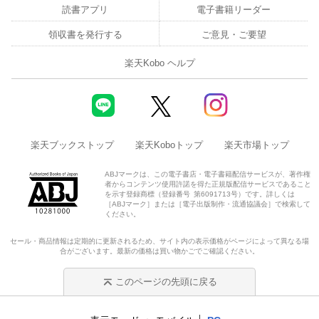
読書アプリ
電子書籍リーダー
領収書を発行する
ご意見・ご要望
楽天Kobo ヘルプ
楽天ブックストップ
楽天Koboトップ
楽天市場トップ
ABJマークは、この電子書店・電子書籍配信サービスが、著作権
者からコンテンツ使用許諾を得た正規版配信サービスであること
を示す登録商標（登録番号 第6091713号）です。詳しくは
［ABJマーク］または［電子出版制作・流通協議会］で検索して
ください。
セール・商品情報は定期的に更新されるため、サイト内の表示価格がページによって異なる場
合がございます。最新の価格は買い物かごでご確認ください。
このページの先頭に戻る