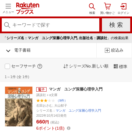
メニュー
「
シリーズ名：マンガ ユング深層心理学入門, 出版社名：講談社
」の検索結果
電子書籍
絞込み
セーフサーチ
シリーズNo.新しい順
標準
1～1件 (全 1件)
マンガ ユング深層心理学入門
講談社＋α文庫
（9件）
石田おさむ, 大山郁子
シリーズ名：
マンガ ユング深層心理学入門
2022年10月14日発売
660
円
(税込)
6
ポイント
1倍