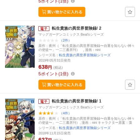
5
ポイント
1倍
転生貴族の異世界冒険録/ 2
マッグガーデンコミックス Beat'sシリーズ
（2件）
原作：夜州（「転生貴族の異世界冒険録〜自重を知らない神々
の使徒〜」一二三書房刊） , 漫画：nini
シリーズ名：
転生貴族の異世界冒険録シリーズ
2019年05月31日発売
638
円
(税込)
5
ポイント
1倍
転生貴族の異世界冒険録/ 1
マッグガーデンコミックス Beat'sシリーズ
（4件）
原作：夜州（「転生貴族の異世界冒険録〜自重を知らない神々
の使徒〜」一二三書房刊）, 漫画：nini キャラクター原案：藻
シリーズ名：
転生貴族の異世界冒険録シリーズ
2018年11月15日発売
627