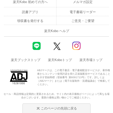
楽天Kobo 初めての方へ
メルマガ設定
読書アプリ
電子書籍リーダー
領収書を発行する
ご意見・ご要望
楽天Kobo ヘルプ
楽天ブックストップ
楽天Koboトップ
楽天市場トップ
ABJマークは、この電子書店・電子書籍配信サービスが、著作権
者からコンテンツ使用許諾を得た正規版配信サービスであること
を示す登録商標（登録番号 第6091713号）です。詳しくは
［ABJマーク］または［電子出版制作・流通協議会］で検索して
ください。
セール・商品情報は定期的に更新されるため、サイト内の表示価格がページによって異なる場
合がございます。最新の価格は買い物かごでご確認ください。
このページの先頭に戻る