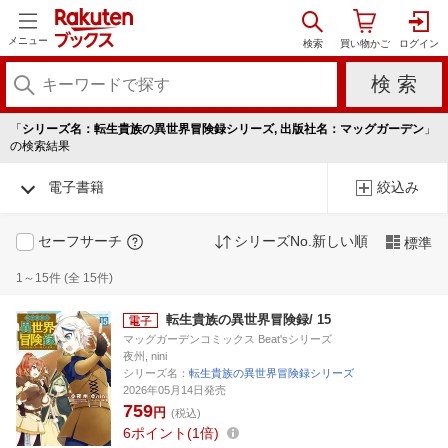
メニュー
「
シリーズ名：転生貴族の異世界冒険録シリーズ, 出版社名：マッグガーデン
」
の検索結果
電子書籍
絞込み
セーフサーチ
シリーズNo.新しい順
標準
1～15件 (全 15件)
転生貴族の異世界冒険録/ 15
マッグガーデンコミックス Beat'sシリーズ
夜州, nini
シリーズ名：
転生貴族の異世界冒険録シリーズ
2026年05月14日発売
759
円
(税込)
6
ポイント
1倍