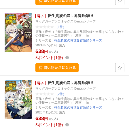
転生貴族の異世界冒険録/ 6
マッグガーデンコミックス Beat'sシリーズ
（1件）
原作：夜州（「転生貴族の異世界冒険録〜自重を知らない神々
の使徒〜」一二三書房刊）, 漫画：nini
シリーズ名：
転生貴族の異世界冒険録シリーズ
2021年05月14日発売
638
円
(税込)
5
ポイント
1倍
転生貴族の異世界冒険録/ 5
マッグガーデンコミックス Beat'sシリーズ
（2件）
原作：夜州（「転生貴族の異世界冒険録〜自重を知らない神々
の使徒〜」一二三書房刊）, 漫画：nini
シリーズ名：
転生貴族の異世界冒険録シリーズ
2020年11月13日発売
638
円
(税込)
5
ポイント
1倍