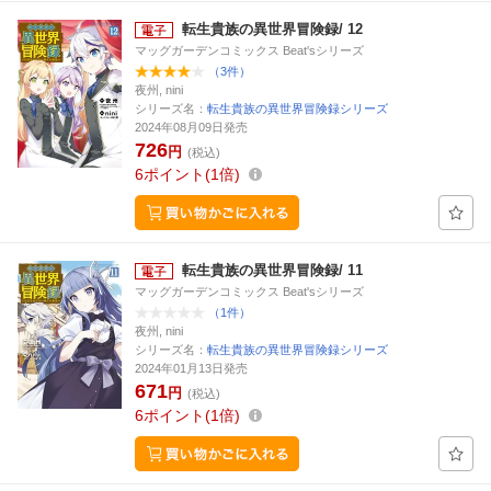
転生貴族の異世界冒険録/ 12
マッグガーデンコミックス Beat'sシリーズ
（3件）
夜州, nini
シリーズ名：
転生貴族の異世界冒険録シリーズ
2024年08月09日発売
726
円
(税込)
6
ポイント
1倍
転生貴族の異世界冒険録/ 11
マッグガーデンコミックス Beat'sシリーズ
（1件）
夜州, nini
シリーズ名：
転生貴族の異世界冒険録シリーズ
2024年01月13日発売
671
円
(税込)
6
ポイント
1倍