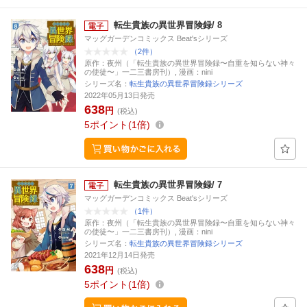
転生貴族の異世界冒険録/ 8
マッグガーデンコミックス Beat'sシリーズ
（2件）
原作：夜州（「転生貴族の異世界冒険録〜自重を知らない神々
の使徒〜」一二三書房刊）, 漫画：nini
シリーズ名：
転生貴族の異世界冒険録シリーズ
2022年05月13日発売
638
円
(税込)
5
ポイント
1倍
転生貴族の異世界冒険録/ 7
マッグガーデンコミックス Beat'sシリーズ
（1件）
原作：夜州（「転生貴族の異世界冒険録〜自重を知らない神々
の使徒〜」一二三書房刊）, 漫画：nini
シリーズ名：
転生貴族の異世界冒険録シリーズ
2021年12月14日発売
638
円
(税込)
5
ポイント
1倍