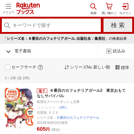
メニュー
「
シリーズ名：８番目のカフェテリアガール, 出版社名：集英社
」の検索結果
電子書籍
絞込み
セーフサーチ
シリーズNo.新しい順
標準
1～2件 (全 2件)
８番目のカフェテリアガール2 東京おもて
なしサバイバル
集英社スーパーダッシュ文庫
（2件）
石原宙, ０２９
シリーズ名：
８番目のカフェテリアガール
2014年08月22日発売
605
円
(税込)