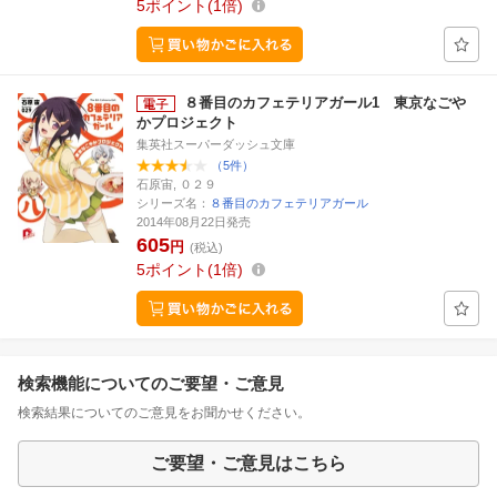
5
ポイント
1倍
８番目のカフェテリアガール1 東京なごや
かプロジェクト
集英社スーパーダッシュ文庫
（5件）
石原宙, ０２９
シリーズ名：
８番目のカフェテリアガール
2014年08月22日発売
605
円
(税込)
5
ポイント
1倍
検索機能についてのご要望・ご意見
検索結果についてのご意見をお聞かせください。
ご要望・ご意見はこちら