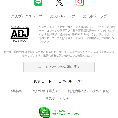
楽天ブックストップ
楽天Koboトップ
楽天市場トップ
ABJマークは、この電子書店・電子書籍配信サービスが、著作権
者からコンテンツ使用許諾を得た正規版配信サービスであること
を示す登録商標（登録番号 第6091713号）です。詳しくは
［ABJマーク］または［電子出版制作・流通協議会］で検索して
ください。
セール・商品情報は定期的に更新されるため、サイト内の表示価格がページによって異なる場
合がございます。最新の価格は買い物かごでご確認ください。
このページの先頭に戻る
表示モード
モバイル
PC
企業情報
個人情報保護方針
特定商取引法に基づく表記
サステナビリティ