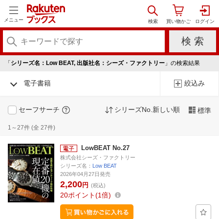
メニュー
「
シリーズ名：Low BEAT, 出版社名：シーズ・ファクトリー
」の検索結果
電子書籍
絞込み
セーフサーチ
シリーズNo.新しい順
標準
1～27件 (全 27件)
LowBEAT No.27
株式会社シーズ・ファクトリー
シリーズ名：
Low BEAT
2026年04月27日発売
2,200
円
(税込)
20
ポイント
1倍