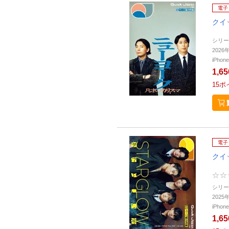
電子
クイ
シリー
202
iPho
1,6
15
ポ
電子
クイ
シリー
202
iPho
1,6