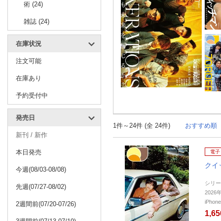
術 (24)
雑誌 (24)
在庫状況
注文可能
在庫あり
予約受付中
発売日
1件～24件 (全 24件)
おすすめ順
新刊 / 新作
本日発売
電子
クイ
今週(08/03-08/08)
シリー
先週(07/27-08/02)
202
iPho
2週間前(07/20-07/26)
1,6