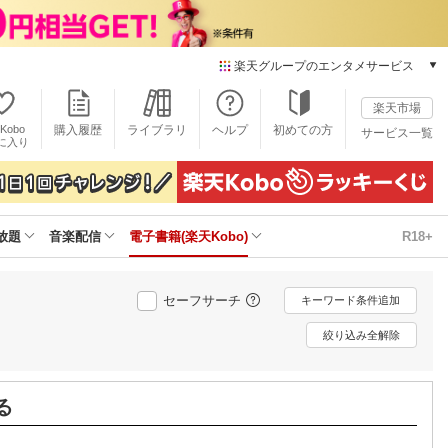
楽天グループのエンタメサービス
電子書籍
楽天市場
楽天Kobo
Kobo
購入履歴
ライブラリ
ヘルプ
初めての方
サービス一覧
本/ゲーム/CD/DVD
に入り
楽天ブックス
雑誌読み放題
楽天マガジン
放題
音楽配信
電子書籍(楽天Kobo)
R18+
音楽配信
楽天ミュージック
動画配信
セーフサーチ
キーワード条件追加
楽天TV
動画配信ガイド
絞り込み全解除
Rakuten PLAY
無料テレビ
Rチャンネル
る
チケット