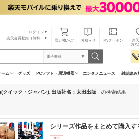
ログイン
楽天会員登録（無料）
買い物かご
お知らせ
Myクーポン
楽天
お気
電子書籍
ゲーム
グッズ
PCソフト・周辺機器
エンタメニュース
雑誌読み
an(クイック・ジャパン)
,
出版社名：太田出版
」の検索結果
シリーズ作品をまとめて購入す
電子