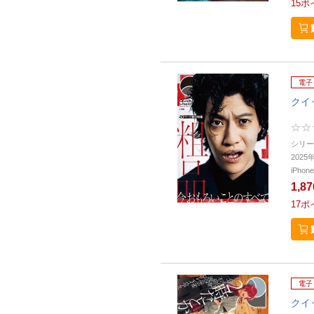
15
ポ
電子
クイ
シリー
202
iPho
1,8
17
ポ
電子
クイ