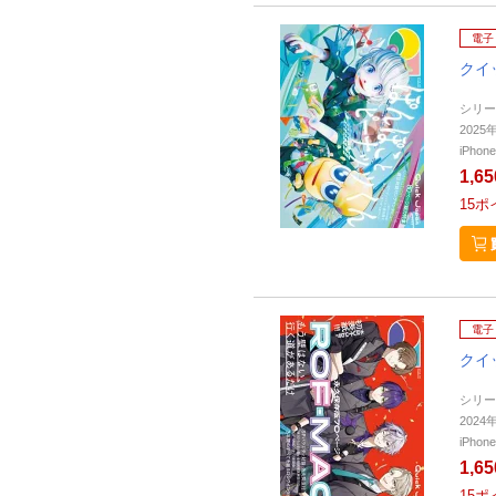
電子
クイ
シリー
202
iPho
1,6
15
ポ
電子
クイ
シリー
202
iPho
1,6
15
ポ