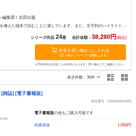
楽天チケット
エンタメニュース
推し楽
ン編集部
/
太田出版
※この商品はタブレットなど大きいディスプレイを備えた端末で読むことに適しています。また、文字列のハイライトや検索、辞書の参照、引用などの機能が使用できません。 GENERATIONS「それでも未来を信じるか？」 3万字ソロインタビューほか80ページ以上の永久保存版 表紙＆第1特集は、デビュー10周年を迎えアニバーサリーイヤーとして2023年を駆け抜けた、
24
38,280円
シリーズ作品
冊
合計金額：
(税込)
全巻を買い物かごに入れる
（買い物かごページへ移動します）
※予約作品は1作品ごとの決済となります。買い物かごでご確認ください。
表示件数：
30件
 [雑誌] [電子書籍版]
商品番号：6380000002485
電子書籍版
の他もご購入可能です
oid,
紙書籍版
1,650円