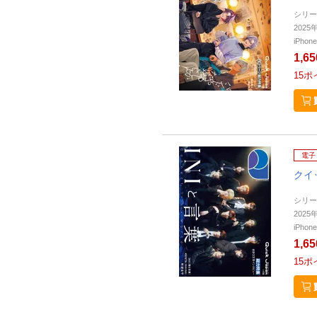
シリー
202
iPho
1,6
15
ポ
電子
クイ
シリー
202
iPho
1,6
15
ポ