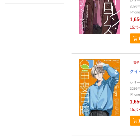
シリー
202
iPho
1,6
15
ポ
電子
クイ
シリー
202
iPho
1,6
15
ポ