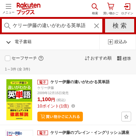
メニュー
電子書籍
絞込み
セーフサーチ
おすすめ順
標準
1～3件 (全 3件)
ケリー伊藤の違いがわかる英単語
ケリー伊藤
2009年12月15日発売
1,100
円
(税込)
10
ポイント
1倍
ケリー伊藤のプレイン・イングリッシュ講座