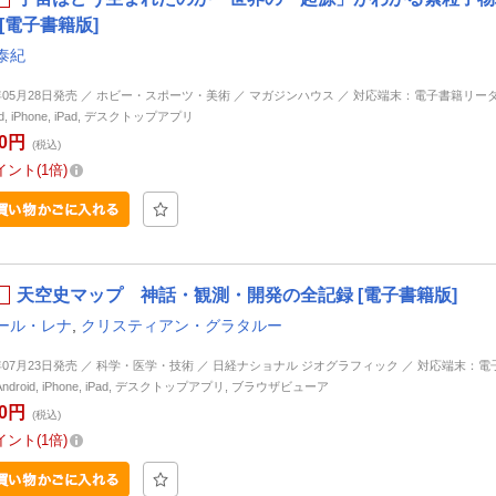
[電子書籍版]
泰紀
6年05月28日発売 ／ ホビー・スポーツ・美術 ／ マガジンハウス ／ 対応端末：電子書籍リーダ
id, iPhone, iPad, デスクトップアプリ
00円
(税込)
イント
1倍
天空史マップ 神話・観測・開発の全記録 [電子書籍版]
ール・レナ
,
クリスティアン・グラタルー
6年07月23日発売 ／ 科学・医学・技術 ／ 日経ナショナル ジオグラフィック ／ 対応端末：
Android, iPhone, iPad, デスクトップアプリ, ブラウザビューア
80円
(税込)
イント
1倍