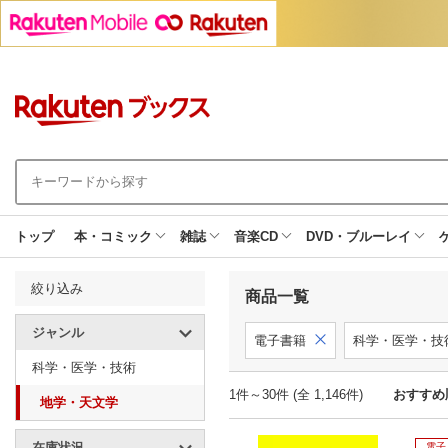
トップ
本・コミック
雑誌
音楽CD
DVD・ブルーレイ
絞り込み
商品一覧
ジャンル
電子書籍
科学・医学・技
科学・医学・技術
1件～30件 (全 1,146件)
おすすめ
地学・天文学
在庫状況
電子