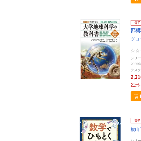
電子
部構
グロ
シリー
2025
デスク
2,3
21
ポ
電子
横山
シリー