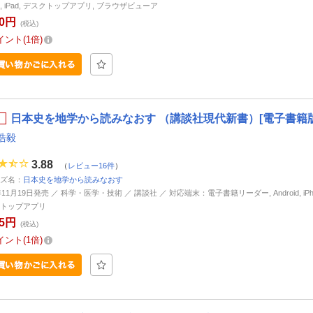
ne, iPad, デスクトップアプリ, ブラウザビューア
30円
(税込)
イント
1倍
日本史を地学から読みなおす （講談社現代新書）[電子書籍版
浩毅
3.88
（
レビュー16件
）
ズ名：
日本史を地学から読みなおす
年11月19日発売 ／ 科学・医学・技術 ／ 講談社 ／ 対応端末：電子書籍リーダー, Android, iPhone
トップアプリ
85円
(税込)
イント
1倍