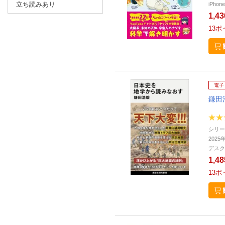
立ち読みあり
iPho
1,4
13
ポ
電子
鎌田
シリー
2025
デスク
1,4
13
ポ