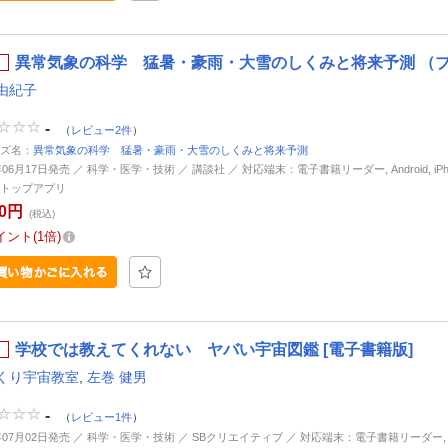
異常気象の科学 猛暑・豪雨・大雪のしくみと将来予測 （ブ
由紀子
-
（
レビュー2件
）
ズ名：
異常気象の科学 猛暑・豪雨・大雪のしくみと将来予測
年06月17日発売 ／ 科学・医学・技術 ／ 講談社 ／ 対応端末：電子書籍リーダー, Android, iPhone
トップアプリ
20円
(税込)
イント
1倍
学校では教えてくれない ヤバい宇宙図鑑 [電子書籍版]
くり宇宙教室
,
左巻 健男
-
（
レビュー1件
）
6年07月02日発売 ／ 科学・医学・技術 ／ SBクリエイティブ ／ 対応端末：電子書籍リーダー, And