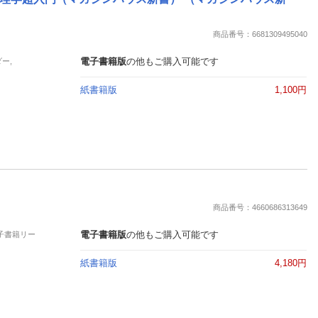
楽天チケット
エンタメニュース
推し楽
商品番号：6681309495040
電子書籍版
の他もご購入可能です
ー,
紙書籍版
1,100円
商品番号：4660686313649
電子書籍版
の他もご購入可能です
電子書籍リー
紙書籍版
4,180円