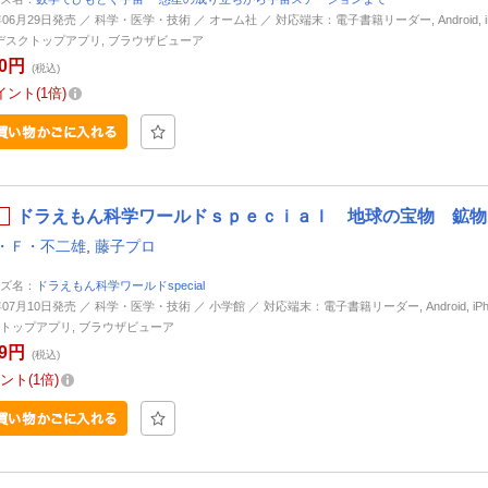
年06月29日発売 ／ 科学・医学・技術 ／ オーム社 ／ 対応端末：電子書籍リーダー, Android, iP
d, デスクトップアプリ, ブラウザビューア
10円
(税込)
イント
1倍
ドラえもん科学ワールドｓｐｅｃｉａｌ 地球の宝物 鉱物と
・Ｆ・不二雄
,
藤子プロ
ズ名：
ドラえもん科学ワールドspecial
年07月10日発売 ／ 科学・医学・技術 ／ 小学館 ／ 対応端末：電子書籍リーダー, Android, iPhone
トップアプリ, ブラウザビューア
89円
(税込)
ント
1倍