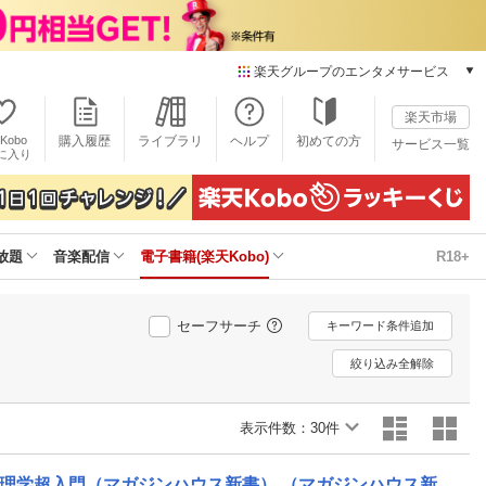
楽天グループのエンタメサービス
電子書籍
楽天市場
楽天Kobo
Kobo
購入履歴
ライブラリ
ヘルプ
初めての方
サービス一覧
本/ゲーム/CD/DVD
に入り
楽天ブックス
雑誌読み放題
楽天マガジン
放題
音楽配信
電子書籍(楽天Kobo)
R18+
音楽配信
楽天ミュージック
動画配信
セーフサーチ
キーワード条件追加
楽天TV
動画配信ガイド
絞り込み全解除
Rakuten PLAY
無料テレビ
表示件数：
30件
Rチャンネル
チケット
理学超入門（マガジンハウス新書） （マガジンハウス新