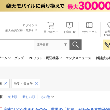
ログイン
楽天会員登録（無料）
買い物かご
お知らせ
Myクーポン
楽天
お気
電子書籍
ゲーム
グッズ
PCソフト・周辺機器
エンタメニュース
雑誌読み
術
地学・天文学
順
売上順
新しい順
その他
宇宙はどう生まれたのか 世界の「起源」がわかる素粒子物