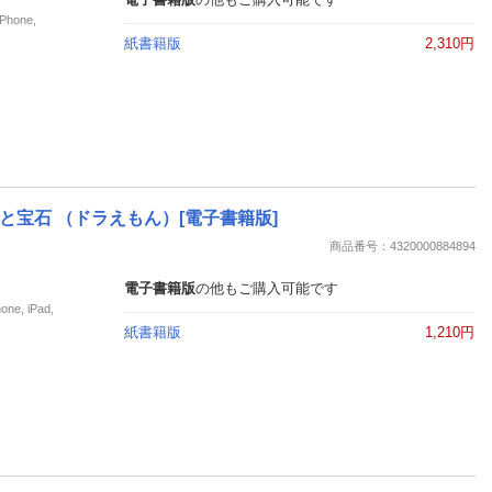
hone,
紙書籍版
2,310円
宝石 （ドラえもん）[電子書籍版]
商品番号：4320000884894
電子書籍版
の他もご購入可能です
, iPad,
紙書籍版
1,210円