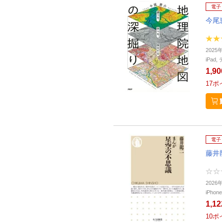
電子
今尾
2025
iPa
1,9
17
ポ
電子
藤井
202
iPho
1,1
10
ポ