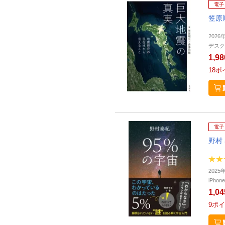
電子
笠原
2026
デスク
1,9
18
ポ
電子
野村
202
iPho
1,0
9
ポイ