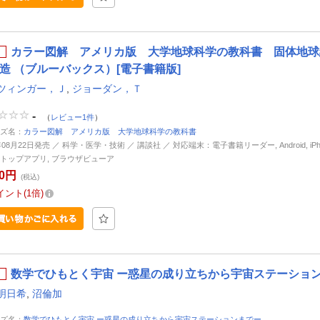
カラー図解 アメリカ版 大学地球科学の教科書 固体地球
造 （ブルーバックス）[電子書籍版]
ツィンガー，Ｊ
,
ジョーダン，Ｔ
-
（
レビュー1件
）
ズ名：
カラー図解 アメリカ版 大学地球科学の教科書
年08月22日発売 ／ 科学・医学・技術 ／ 講談社 ／ 対応端末：電子書籍リーダー, Android, iPhone
トップアプリ, ブラウザビューア
10円
(税込)
イント
1倍
数学でひもとく宇宙 ー惑星の成り立ちから宇宙ステーションま
明日希
,
沼倫加
ズ名：
数学でひもとく宇宙 ー惑星の成り立ちから宇宙ステーションまでー