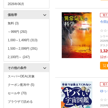
2026年06月
価格帯
電子
今田
無料 (3)
～999円 (292)
シリー
1,000～1,499円 (313)
2026
デスク
1,500～2,099円 (291)
1,3
2,100円～ (247)
12
ポ
その他の条件
スーパーDEAL対象
クーポン配布中 (5)
電子
ゆっ
セール中 (70)
ブラウザで読める
202