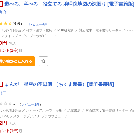
遊べる、学べる、役立てる 地理院地図の深掘り [電子書籍版
恵介
3.67
（
レビュー4件
）
年05月27日発売 ／ 科学・医学・技術 ／ PHP研究所 ／ 対応端末：電子書籍リーダー, Android, i
d, デスクトップアプリ, ブラウザビューア
00円
(税込)
イント
1倍
まんが 星空の不思議 （ちくま新書）[電子書籍版]
龍二
-
（
レビュー1件
）
6年07月09日発売 ／ ホビー・スポーツ・美術 ／ 筑摩書房 ／ 対応端末：電子書籍リーダー, Andr
ne, iPad, デスクトップアプリ, ブラウザビューア
22円
(税込)
イント
1倍