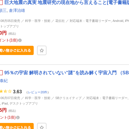
巨大地震の真実 地震研究の現在地から言えること[電子書籍版
順三
,
倉澤治雄
年08月05日発売 ／ 科学・医学・技術 ／ 花伝社 ／ 対応端末：電子書籍リーダー, Android, iPhone
トップアプリ
80円
(税込)
イント
1倍
95％の宇宙 解明されていない“謎”を読み解く宇宙入門 （SB
 泰紀
3.63
（
レビュー20件
）
5年06月07日発売 ／ 科学・医学・技術 ／ SBクリエイティブ ／ 対応端末：電子書籍リーダー, And
ne, iPad, デスクトップアプリ
45円
(税込)
ント
1倍