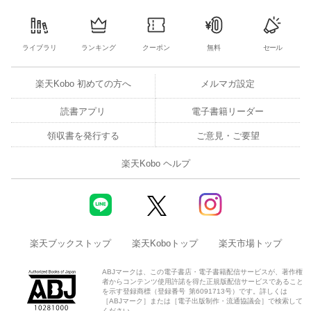
ライブラリ
ランキング
クーポン
無料
セール
楽天Kobo 初めての方へ
メルマガ設定
読書アプリ
電子書籍リーダー
領収書を発行する
ご意見・ご要望
楽天Kobo ヘルプ
楽天ブックストップ
楽天Koboトップ
楽天市場トップ
ABJマークは、この電子書店・電子書籍配信サービスが、著作権
者からコンテンツ使用許諾を得た正規版配信サービスであること
を示す登録商標（登録番号 第6091713号）です。詳しくは
［ABJマーク］または［電子出版制作・流通協議会］で検索して
ください。