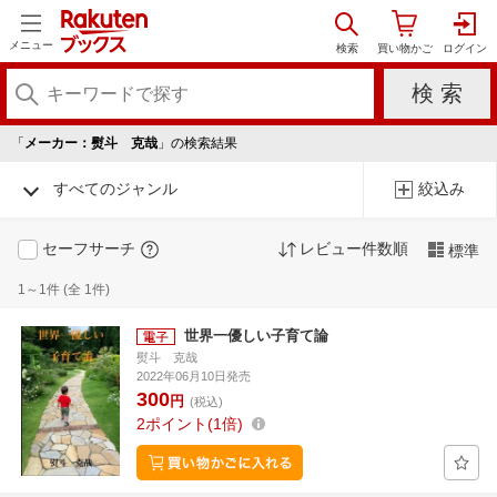
メニュー
「
メーカー：熨斗 克哉
」の検索結果
すべてのジャンル
絞込み
セーフサーチ
レビュー件数順
標準
1～1件 (全 1件)
世界一優しい子育て論
熨斗 克哉
2022年06月10日発売
300
円
(税込)
2
ポイント
1倍