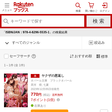
メニュー
「
ISBN/JAN：978-4-8296-5535-1
」の検索結果
すべてのジャンル
絞込み
セーフサーチ
おすすめ順
標準
1～1件 (全 1件)
ヤクザの恩返し
オパール文庫 ブラックオパール
斉河 燈, 七夏
2023年12月05日頃発売
770
円
(税込)
送料無料
7
ポイント
1倍
在庫あり