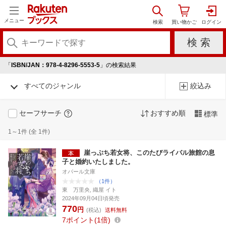
メニュー
「
ISBN/JAN：978-4-8296-5553-5
」の検索結果
すべてのジャンル
絞込み
セーフサーチ
おすすめ順
標準
1～1件 (全 1件)
崖っぷち若女将、このたびライバル旅館の息
子と婚約いたしました。
オパール文庫
（1件）
東 万里央, 織屋 イト
2024年09月04日頃発売
770
円
(税込)
送料無料
7
ポイント
1倍