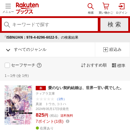
メニュー
「
ISBN/JAN：978-4-8296-6022-5
」の検索結果
すべてのジャンル
絞込み
セーフサーチ
おすすめ順
標準
1～1件 (全 1件)
愛のない契約結婚は、世界一甘い罠でした。
ティアラ文庫
（1件）
真波 トウカ, コトハ
2024年05月17日頃発売
825
円
(税込)
送料無料
7
ポイント
1倍
在庫あり