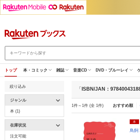
トップ
本・コミック
雑誌
音楽CD
DVD・ブルーレイ
絞り込み
「
ISBN/JAN：9784004318
ジャンル
1件～1件 (全 1件)
おすすめ順
本 (1)
本
在庫状況
鳥飼
注文可能