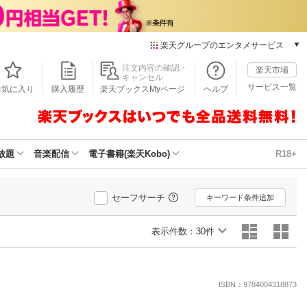
楽天グループのエンタメサービス
本/ゲーム/CD/DVD
注文内容の確認・
楽天市場
キャンセル
楽天ブックス
サービス一覧
お気に入り
購入履歴
楽天ブックスMyページ
ヘルプ
電子書籍
楽天Kobo
雑誌読み放題
楽天マガジン
放題
音楽配信
電子書籍(楽天Kobo)
R18+
音楽配信
楽天ミュージック
動画配信
セーフサーチ
キーワード条件追加
楽天TV
動画配信ガイド
表示件数：
30件
Rakuten PLAY
無料テレビ
Rチャンネル
ISBN：9784004318873
チケット