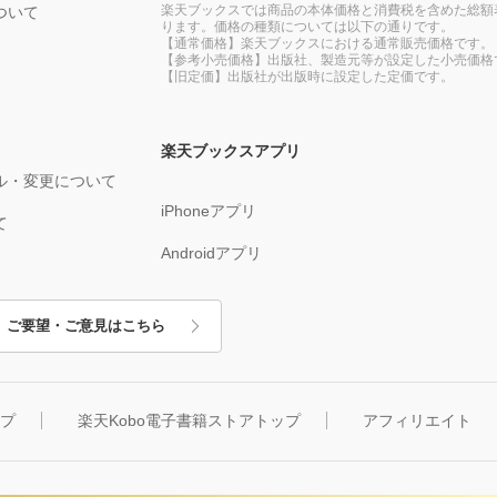
楽天ブックスでは商品の本体価格と消費税を含めた総額
ついて
ります。価格の種類については以下の通りです。
【通常価格】楽天ブックスにおける通常販売価格です。
【参考小売価格】出版社、製造元等が設定した小売価格
【旧定価】出版社が出版時に設定した定価です。
楽天ブックスアプリ
ル・変更について
iPhoneアプリ
て
Androidアプリ
ご要望・ご意見はこちら
ップ
楽天Kobo電子書籍ストアトップ
アフィリエイト