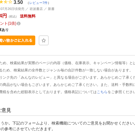
3.50
（
レビュー7件
）
年07月26日頃発売 ／ 岩波書店 ／ 新書
34円
送料無料
(税込)
ント
1倍
庫あり
ため、検索結果が実際のページの内容（価格、在庫表示、キャンペーン情報等）と
るため、検索結果の全件数とジャンル毎の合計件数が一致しない場合があります。
リンク先の「みんなのレビュー」と異なる場合がございます。あらかじめご了承く
の商品がない場合もございます。あらかじめご了承ください。また、送料・手数料
費税を含めた総額表示としております。価格表記については
こちら
をご参照くださ
ご意見
ょうか。下記のフォームより、検索機能についてのご意見をお聞かせください
善の参考にさせていただきます。