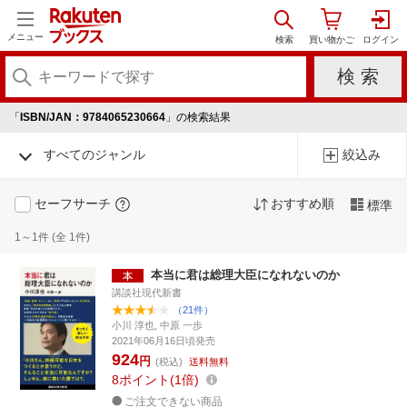
メニュー
「
ISBN/JAN：9784065230664
」の検索結果
すべてのジャンル
絞込み
セーフサーチ
おすすめ順
標準
1～1件 (全 1件)
本当に君は総理大臣になれないのか
講談社現代新書
（21件）
小川 淳也, 中原 一歩
2021年06月16日頃発売
924
円
(税込)
送料無料
8
ポイント
1倍
ご注文できない商品