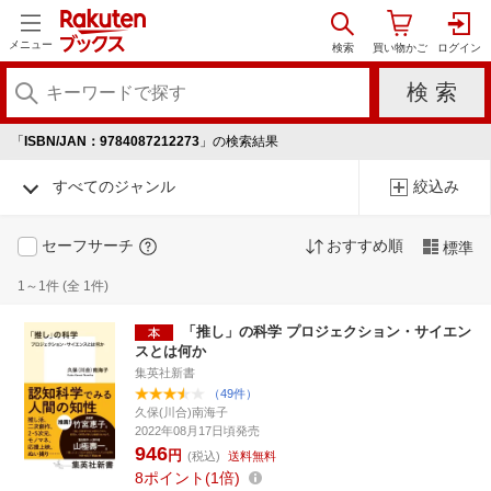
メニュー
「
ISBN/JAN：9784087212273
」の検索結果
すべてのジャンル
絞込み
セーフサーチ
おすすめ順
標準
1～1件 (全 1件)
「推し」の科学 プロジェクション・サイエン
スとは何か
集英社新書
（49件）
久保(川合)南海子
2022年08月17日頃発売
946
円
(税込)
送料無料
8
ポイント
1倍