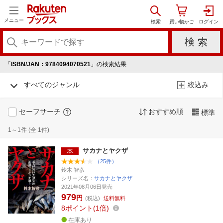
メニュー
「
ISBN/JAN：9784094070521
」の検索結果
すべてのジャンル
絞込み
セーフサーチ
おすすめ順
標準
1～1件 (全 1件)
サカナとヤクザ
（25件）
鈴木 智彦
シリーズ名：
サカナとヤクザ
2021年08月06日発売
979
円
(税込)
送料無料
8
ポイント
1倍
在庫あり