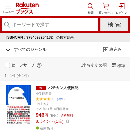
メニュー
「
ISBN/JAN：9784098254132
」の検索結果
すべてのジャンル
絞込み
セーフサーチ
おすすめ順
標準
1～1件 (全 1件)
バチカン大使日記
小学館新書
（3件）
中村 芳夫
2021年11月25日頃発売
946
円
(税込)
送料無料
8
ポイント
1倍
在庫あり