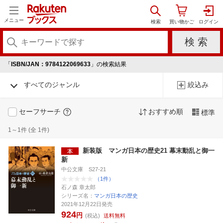
メニュー
「
ISBN/JAN：9784122069633
」の検索結果
すべてのジャンル
絞込み
セーフサーチ
おすすめ順
標準
1～1件 (全 1件)
新装版 マンガ日本の歴史21 幕末動乱と御一
新
中公文庫 S27-21
（1件）
石ノ森 章太郎
シリーズ名：
マンガ日本の歴史
2021年12月22日発売
924
円
(税込)
送料無料