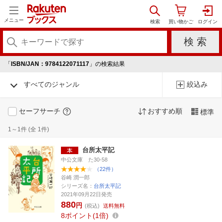
メニュー
「
ISBN/JAN：9784122071117
」の検索結果
すべてのジャンル
絞込み
セーフサーチ
おすすめ順
標準
1～1件 (全 1件)
台所太平記
中公文庫 た30-58
（22件）
谷崎 潤一郎
シリーズ名：
台所太平記
2021年09月22日発売
880
円
(税込)
送料無料
8
ポイント
1倍