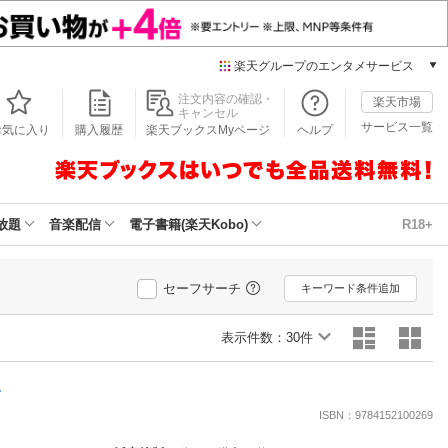
楽天グループのエンタメサービス
本/ゲーム/CD/DVD
注文内容の確認・
楽天市場
キャンセル
楽天ブックス
サービス一覧
お気に入り
購入履歴
楽天ブックスMyページ
ヘルプ
電子書籍
楽天Kobo
雑誌読み放題
楽天マガジン
放題
音楽配信
電子書籍(楽天Kobo)
R18+
音楽配信
楽天ミュージック
動画配信
セーフサーチ
キーワード条件追加
楽天TV
動画配信ガイド
表示件数：
30件
Rakuten PLAY
無料テレビ
略
Rチャンネル
ISBN：9784152100269
チケット