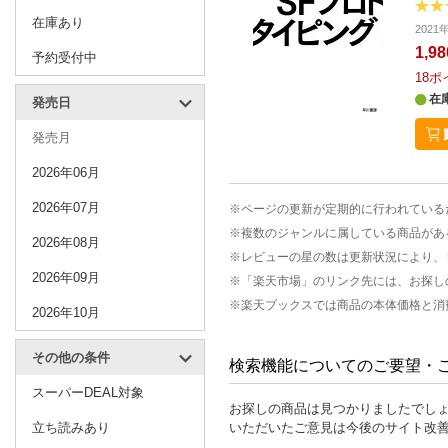
在庫あり
202
1,9
予約受付中
18
ポ
在
発売日
発売月
2026年06月
2026年07月
※ページの更新が定期的に行われている
※複数のジャンルに属している商品があ
2026年08月
※レビューの星の数は更新状況により、
2026年09月
※「楽天市場」のリンク先には、お探し
※楽天ブックスでは商品の本体価格と消
2026年10月
その他の条件
検索機能についてのご要望・
スーパーDEAL対象
お探しの商品は見つかりましたでし
立ち読みあり
いただいたご意見は今後のサイト改