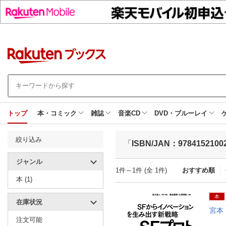
トップ
本・コミック
雑誌
音楽CD
DVD・ブルーレイ
絞り込み
「
ISBN/JAN：9784152100
ジャンル
1件～1件 (全 1件)
おすすめ順
本 (1)
本
在庫状況
宮本
注文可能