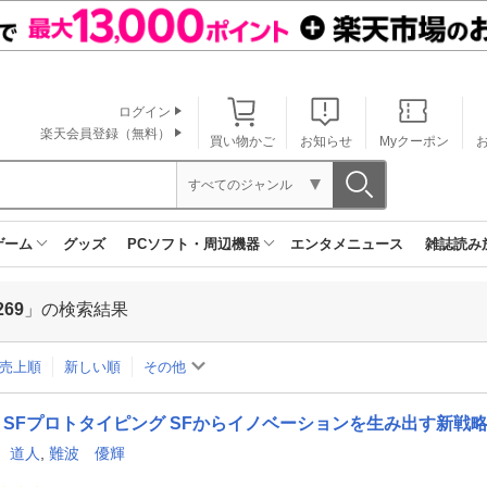
ログイン
楽天会員登録（無料）
買い物かご
お知らせ
Myクーポン
すべてのジャンル
ゲーム
グッズ
PCソフト・周辺機器
エンタメニュース
雑誌読み
269
」の検索結果
売上順
新しい順
その他
SFプロトタイピング SFからイノベーションを生み出す新戦
 道人
,
難波 優輝