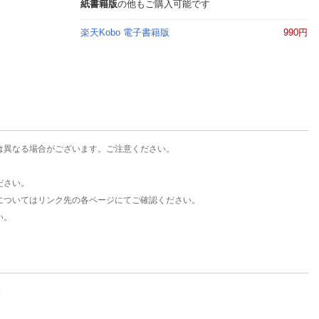
楽天チケット
紙書籍版
の他もご購入可能です
エンタメニュース
楽天Kobo 電子書籍版
990円
推し楽
は異なる場合がございます。ご注意ください。
ださい。
についてはリンク先の各ページにてご確認ください。
い。
。