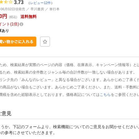
3.73
（
レビュー12件
）
1年06月02日頃発売 ／ 早川書房 ／ 単行本
80円
送料無料
(税込)
イント
1倍
庫あり
ため、検索結果が実際のページの内容（価格、在庫表示、キャンペーン情報等）と
るため、検索結果の全件数とジャンル毎の合計件数が一致しない場合があります。
リンク先の「みんなのレビュー」と異なる場合がございます。あらかじめご了承く
の商品がない場合もございます。あらかじめご了承ください。また、送料・手数料
費税を含めた総額表示としております。価格表記については
こちら
をご参照くださ
ご意見
ょうか。下記のフォームより、検索機能についてのご意見をお聞かせください
善の参考にさせていただきます。