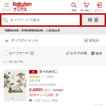
メニュー
「
ISBN/JAN：9784309030159
」の検索結果
すべてのジャンル
絞込み
セーフサーチ
おすすめ順
標準
1～1件 (全 1件)
日々のきのこ
（24件）
高原 英理
2021年12月23日頃発売
2,420
円
(税込)
送料無料
22
ポイント
1倍
ご注文できない商品