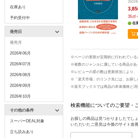
202
在庫あり
3,8
35
ポ
予約受付中
在
発売日
発売月
2026年06月
※ページの更新が定期的に行われている
2026年07月
※複数のジャンルに属している商品があ
※レビューの星の数は更新状況により、
2026年08月
※「楽天市場」のリンク先には、お探し
2026年09月
※楽天ブックスでは商品の本体価格と消
2026年10月
検索機能についてのご要望・
その他の条件
お探しの商品は見つかりましたでし
スーパーDEAL対象
いただいたご意見は今後のサイト改
立ち読みあり