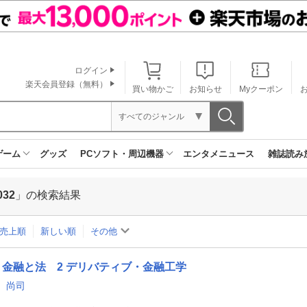
ログイン
楽天会員登録（無料）
買い物かご
お知らせ
Myクーポン
すべてのジャンル
ゲーム
グッズ
PCソフト・周辺機器
エンタメニュース
雑誌読み
032
」の検索結果
売上順
新しい順
その他
金融と法 2 デリバティブ・金融工学
 尚司