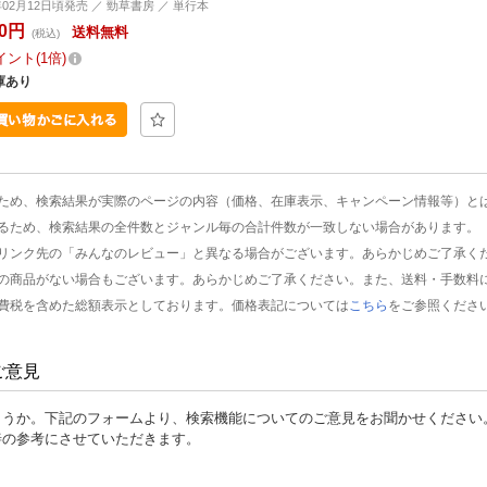
2年02月12日頃発売 ／ 勁草書房 ／ 単行本
50円
送料無料
(税込)
イント
1倍
庫あり
ため、検索結果が実際のページの内容（価格、在庫表示、キャンペーン情報等）と
るため、検索結果の全件数とジャンル毎の合計件数が一致しない場合があります。
リンク先の「みんなのレビュー」と異なる場合がございます。あらかじめご了承く
の商品がない場合もございます。あらかじめご了承ください。また、送料・手数料
費税を含めた総額表示としております。価格表記については
こちら
をご参照くださ
ご意見
ょうか。下記のフォームより、検索機能についてのご意見をお聞かせください
善の参考にさせていただきます。