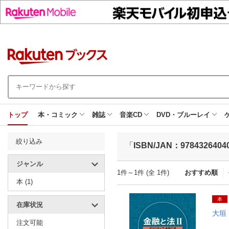
トップ
本・コミック
雑誌
音楽CD
DVD・ブルーレイ
絞り込み
「
ISBN/JAN：9784326404
ジャンル
1件～1件 (全 1件)
おすすめ順
本 (1)
本
在庫状況
大垣
注文可能