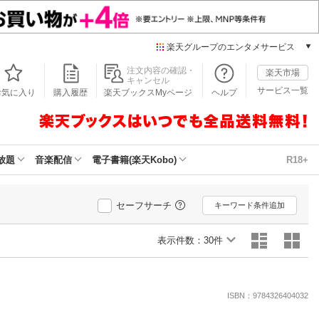
楽天グループのエンタメサービス
本/ゲーム/CD/DVD
注文内容の確認・
楽天市場
キャンセル
楽天ブックス
サービス一覧
お気に入り
購入履歴
楽天ブックスMyページ
ヘルプ
電子書籍
楽天Kobo
雑誌読み放題
楽天マガジン
放題
音楽配信
電子書籍(楽天Kobo)
R18+
音楽配信
楽天ミュージック
動画配信
セーフサーチ
キーワード条件追加
楽天TV
動画配信ガイド
表示件数：
30件
Rakuten PLAY
無料テレビ
Rチャンネル
ISBN：9784326404032
チケット