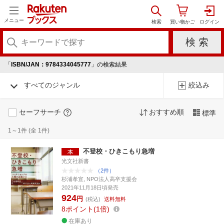
メニュー
「
ISBN/JAN：9784334045777
」の検索結果
すべてのジャンル
絞込み
セーフサーチ
おすすめ順
標準
1～1件 (全 1件)
不登校・ひきこもり急増
光文社新書
（2件）
杉浦孝宣, NPO法人高卒支援会
2021年11月18日頃発売
924
円
(税込)
送料無料
8
ポイント
1倍
在庫あり