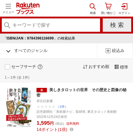
メニュー
「
ISBN/JAN：9784396116699
」の検索結果
すべてのジャンル
絞込み
セーフサーチ
おすすめ順
標準
1～1件 (全 1件)
美しきタロットの世界 その歴史と図像の秘
密
祥伝社新書
（1件）
読売新聞社「美術展ナビ」取材班, 東京タロット美術館
2022年12月24日発売
1,595
円
(税込)
送料無料
14
ポイント
1倍