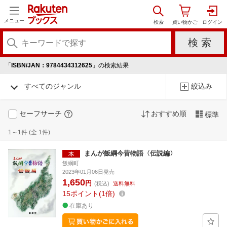
メニュー
「
ISBN/JAN：9784434312625
」の検索結果
すべてのジャンル
絞込み
セーフサーチ
おすすめ順
標準
1～1件 (全 1件)
まんが飯綱今昔物語〈伝説編〉
飯綱町
2023年01月06日発売
1,650
円
(税込)
送料無料
15
ポイント
1倍
在庫あり