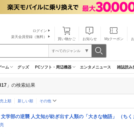
ログイン
楽天会員登録（無料）
買い物かご
お知らせ
Myクーポン
すべてのジャンル
ゲーム
グッズ
PCソフト・周辺機器
エンタメニュース
雑誌読み
317
」の検索結果
売上順
新しい順
その他
文学部の逆襲 人文知が紡ぎ出す人類の「大きな物語」 （ちくま
 亮