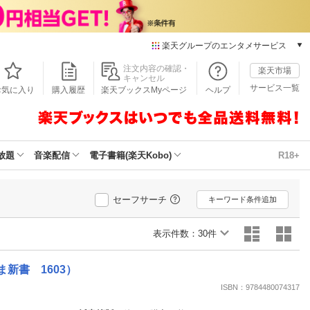
楽天グループのエンタメサービス
本/ゲーム/CD/DVD
注文内容の確認・
楽天市場
キャンセル
楽天ブックス
サービス一覧
お気に入り
購入履歴
楽天ブックスMyページ
ヘルプ
電子書籍
楽天Kobo
雑誌読み放題
楽天マガジン
放題
音楽配信
電子書籍(楽天Kobo)
R18+
音楽配信
楽天ミュージック
動画配信
セーフサーチ
キーワード条件追加
楽天TV
動画配信ガイド
表示件数：
30件
Rakuten PLAY
無料テレビ
新書 1603）
Rチャンネル
ISBN：9784480074317
チケット