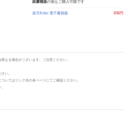
楽天チケット
紙書籍版
の他もご購入可能です
エンタメニュース
楽天Kobo 電子書籍版
836円
推し楽
は異なる場合がございます。ご注意ください。
ださい。
についてはリンク先の各ページにてご確認ください。
い。
。