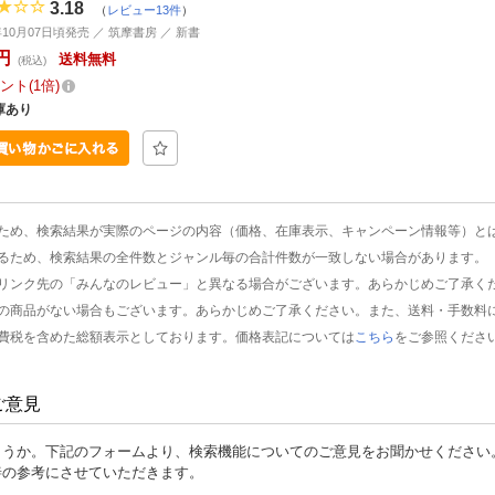
3.18
（
レビュー13件
）
年10月07日頃発売 ／ 筑摩書房 ／ 新書
円
送料無料
(税込)
ント
1倍
庫あり
ため、検索結果が実際のページの内容（価格、在庫表示、キャンペーン情報等）と
るため、検索結果の全件数とジャンル毎の合計件数が一致しない場合があります。
リンク先の「みんなのレビュー」と異なる場合がございます。あらかじめご了承く
の商品がない場合もございます。あらかじめご了承ください。また、送料・手数料
費税を含めた総額表示としております。価格表記については
こちら
をご参照くださ
ご意見
ょうか。下記のフォームより、検索機能についてのご意見をお聞かせください
善の参考にさせていただきます。