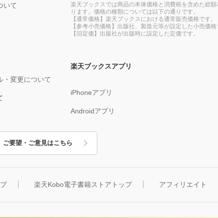
楽天ブックスでは商品の本体価格と消費税を含めた総額
ついて
ります。価格の種類については以下の通りです。
【通常価格】楽天ブックスにおける通常販売価格です。
【参考小売価格】出版社、製造元等が設定した小売価格
【旧定価】出版社が出版時に設定した定価です。
楽天ブックスアプリ
ル・変更について
iPhoneアプリ
て
Androidアプリ
ご要望・ご意見はこちら
ップ
楽天Kobo電子書籍ストアトップ
アフィリエイト