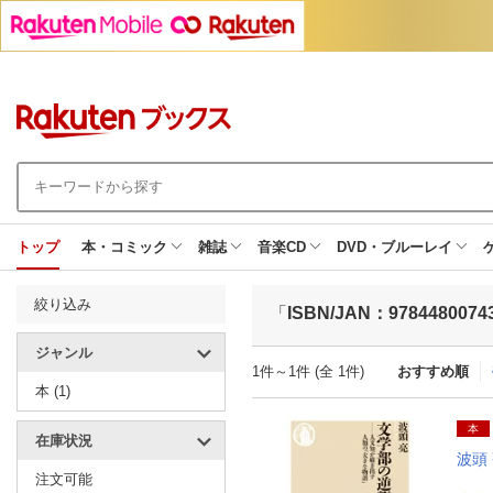
トップ
本・コミック
雑誌
音楽CD
DVD・ブルーレイ
絞り込み
「
ISBN/JAN：9784480074
ジャンル
1件～1件 (全 1件)
おすすめ順
本 (1)
本
在庫状況
波頭
注文可能