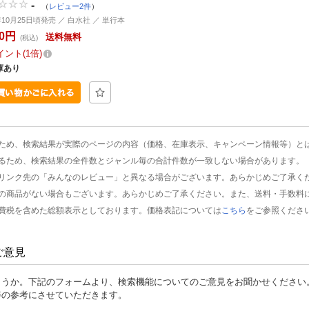
-
（
レビュー2件
）
年10月25日頃発売 ／ 白水社 ／ 単行本
80円
送料無料
(税込)
イント
1倍
庫あり
ため、検索結果が実際のページの内容（価格、在庫表示、キャンペーン情報等）と
るため、検索結果の全件数とジャンル毎の合計件数が一致しない場合があります。
リンク先の「みんなのレビュー」と異なる場合がございます。あらかじめご了承く
の商品がない場合もございます。あらかじめご了承ください。また、送料・手数料
費税を含めた総額表示としております。価格表記については
こちら
をご参照くださ
ご意見
ょうか。下記のフォームより、検索機能についてのご意見をお聞かせください
善の参考にさせていただきます。