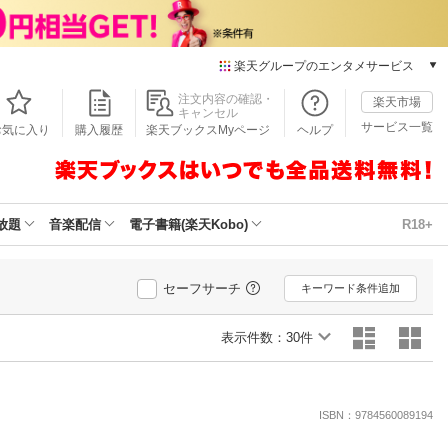
楽天グループのエンタメサービス
本/ゲーム/CD/DVD
注文内容の確認・
楽天市場
キャンセル
楽天ブックス
サービス一覧
お気に入り
購入履歴
楽天ブックスMyページ
ヘルプ
電子書籍
楽天Kobo
雑誌読み放題
楽天マガジン
放題
音楽配信
電子書籍(楽天Kobo)
R18+
音楽配信
楽天ミュージック
動画配信
セーフサーチ
キーワード条件追加
楽天TV
動画配信ガイド
表示件数：
30件
Rakuten PLAY
無料テレビ
Rチャンネル
ISBN：9784560089194
チケット