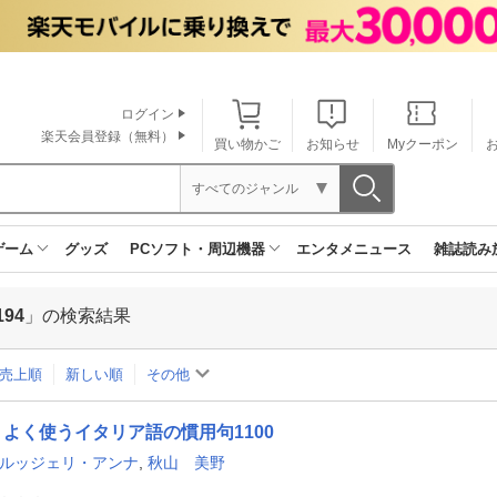
ログイン
楽天会員登録（無料）
買い物かご
お知らせ
Myクーポン
すべてのジャンル
ゲーム
グッズ
PCソフト・周辺機器
エンタメニュース
雑誌読み
194
」の検索結果
売上順
新しい順
その他
よく使うイタリア語の慣用句1100
 ルッジェリ・アンナ
,
秋山 美野