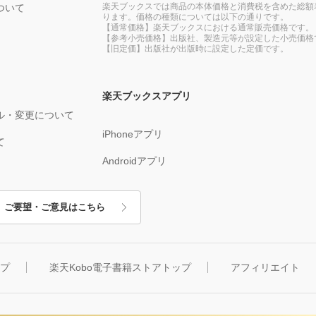
楽天ブックスでは商品の本体価格と消費税を含めた総額
ついて
ります。価格の種類については以下の通りです。
【通常価格】楽天ブックスにおける通常販売価格です。
【参考小売価格】出版社、製造元等が設定した小売価格
【旧定価】出版社が出版時に設定した定価です。
楽天ブックスアプリ
ル・変更について
iPhoneアプリ
て
Androidアプリ
ご要望・ご意見はこちら
ップ
楽天Kobo電子書籍ストアトップ
アフィリエイト