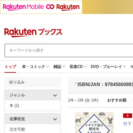
トップ
本・コミック
雑誌
音楽CD
DVD・ブルーレイ
絞り込み
「
ISBN/JAN：9784560089
ジャンル
1件～1件 (全 1件)
おすすめ順
本 (1)
本
在庫状況
竹下
注文可能