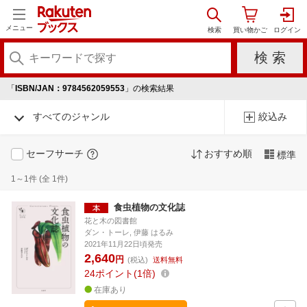
メニュー
「
ISBN/JAN：9784562059553
」の検索結果
すべてのジャンル
絞込み
セーフサーチ
おすすめ順
標準
1～1件 (全 1件)
食虫植物の文化誌
花と木の図書館
ダン・トーレ, 伊藤 はるみ
2021年11月22日頃発売
2,640
円
(税込)
送料無料
24
ポイント
1倍
在庫あり