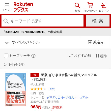
メニュー
「
ISBN/JAN：9784582859911
」の検索結果
すべてのジャンル
絞込み
セーフサーチ
おすすめ順
標準
1～1件 (全 1件)
新版 ぎりぎり合格への論文マニュアル
（991;991）
平凡社新書
（4件）
山内 志朗
シリーズ名：
ぎりぎり合格への論文マニュアル
2021年11月17日頃発売
968
円
(税込)
送料無料