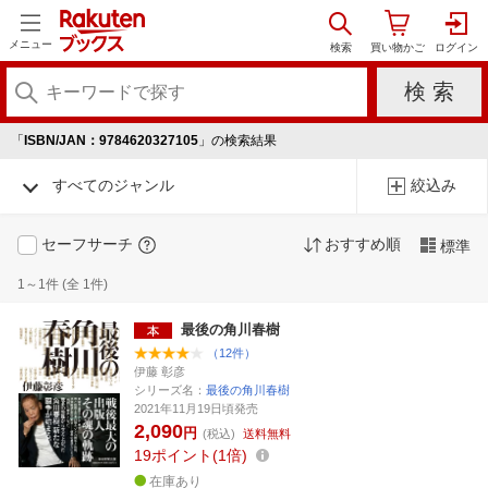
メニュー
「
ISBN/JAN：9784620327105
」の検索結果
すべてのジャンル
絞込み
セーフサーチ
おすすめ順
標準
1～1件 (全 1件)
最後の角川春樹
（12件）
伊藤 彰彦
シリーズ名：
最後の角川春樹
2021年11月19日頃発売
2,090
円
(税込)
送料無料
19
ポイント
1倍
在庫あり