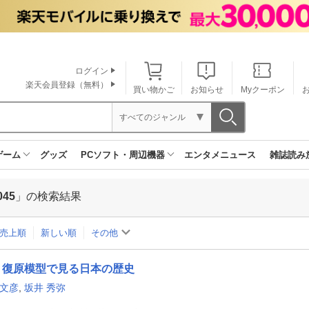
ログイン
楽天会員登録（無料）
買い物かご
お知らせ
Myクーポン
すべてのジャンル
ゲーム
グッズ
PCソフト・周辺機器
エンタメニュース
雑誌読み
045
」の検索結果
売上順
新しい順
その他
復原模型で見る日本の歴史
 文彦
,
坂井 秀弥