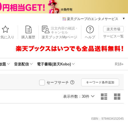
楽天グループのエンタメサービス
本/ゲーム/CD/DVD
注文内容の確認・
楽天市場
キャンセル
楽天ブックス
サービス一覧
お気に入り
購入履歴
楽天ブックスMyページ
ヘルプ
電子書籍
楽天Kobo
雑誌読み放題
楽天マガジン
放題
音楽配信
電子書籍(楽天Kobo)
R18+
音楽配信
楽天ミュージック
動画配信
セーフサーチ
キーワード条件追加
楽天TV
動画配信ガイド
表示件数：
30件
Rakuten PLAY
無料テレビ
Rチャンネル
ISBN：9784634152045
チケット