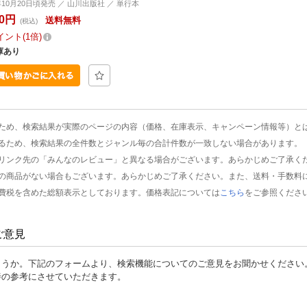
1年10月20日頃発売 ／ 山川出版社 ／ 単行本
00円
送料無料
(税込)
イント
1倍
庫あり
ため、検索結果が実際のページの内容（価格、在庫表示、キャンペーン情報等）と
るため、検索結果の全件数とジャンル毎の合計件数が一致しない場合があります。
リンク先の「みんなのレビュー」と異なる場合がございます。あらかじめご了承く
の商品がない場合もございます。あらかじめご了承ください。また、送料・手数料
費税を含めた総額表示としております。価格表記については
こちら
をご参照くださ
ご意見
ょうか。下記のフォームより、検索機能についてのご意見をお聞かせください
善の参考にさせていただきます。