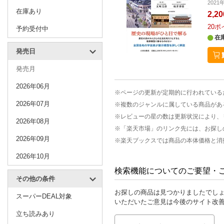
202
在庫あり
2,2
20
ポ
予約受付中
在
発売日
発売月
2026年06月
※ページの更新が定期的に行われている
2026年07月
※複数のジャンルに属している商品があ
※レビューの星の数は更新状況により、
2026年08月
※「楽天市場」のリンク先には、お探し
2026年09月
※楽天ブックスでは商品の本体価格と消
2026年10月
検索機能についてのご要望・
その他の条件
お探しの商品は見つかりましたでし
スーパーDEAL対象
いただいたご意見は今後のサイト改
立ち読みあり