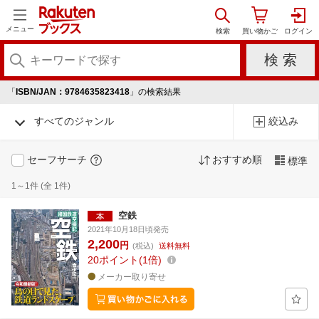
メニュー
「
ISBN/JAN：9784635823418
」の検索結果
すべてのジャンル
絞込み
セーフサーチ
おすすめ順
標準
1～1件 (全 1件)
空鉄
2021年10月18日頃発売
2,200
円
(税込)
送料無料
20
ポイント
1倍
メーカー取り寄せ