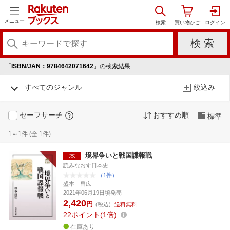
メニュー
「
ISBN/JAN：9784642071642
」の検索結果
すべてのジャンル
絞込み
セーフサーチ
おすすめ順
標準
1～1件 (全 1件)
境界争いと戦国諜報戦
読みなおす日本史
（1件）
盛本 昌広
2021年06月19日頃発売
2,420
円
(税込)
送料無料
22
ポイント
1倍
在庫あり