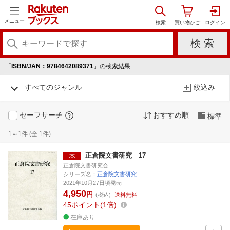
メニュー
「
ISBN/JAN：9784642089371
」の検索結果
すべてのジャンル
絞込み
セーフサーチ
おすすめ順
標準
1～1件 (全 1件)
正倉院文書研究 17
正倉院文書研究会
シリーズ名：
正倉院文書研究
2021年10月27日頃発売
4,950
円
(税込)
送料無料
45
ポイント
1倍
在庫あり