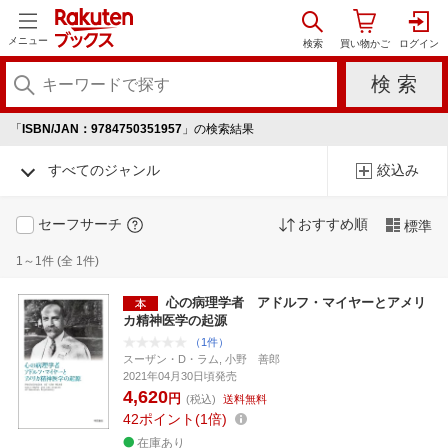
メニュー
「
ISBN/JAN：9784750351957
」の検索結果
すべてのジャンル
絞込み
セーフサーチ
おすすめ順
標準
1～1件 (全 1件)
心の病理学者 アドルフ・マイヤーとアメリ
カ精神医学の起源
（1件）
スーザン・D・ラム, 小野 善郎
2021年04月30日頃発売
4,620
円
(税込)
送料無料
42
ポイント
1倍
在庫あり