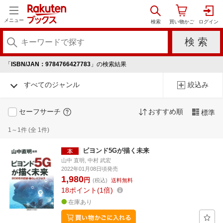
メニュー
「
ISBN/JAN：9784766427783
」の検索結果
すべてのジャンル
絞込み
セーフサーチ
おすすめ順
標準
1～1件 (全 1件)
ビヨンド5Gが描く未来
山中 直明, 中村 武宏
2022年01月08日頃発売
1,980
円
(税込)
送料無料
18
ポイント
1倍
在庫あり