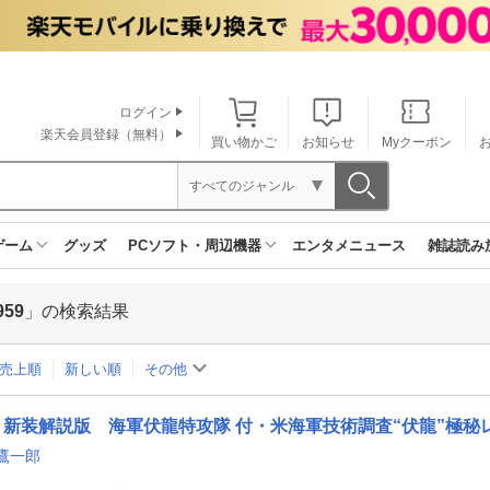
ログイン
楽天会員登録（無料）
買い物かご
お知らせ
Myクーポン
すべてのジャンル
ゲーム
グッズ
PCソフト・周辺機器
エンタメニュース
雑誌読み
959
」の検索結果
売上順
新しい順
その他
新装解説版 海軍伏龍特攻隊 付・米海軍技術調査“伏龍”極秘
鷹一郎