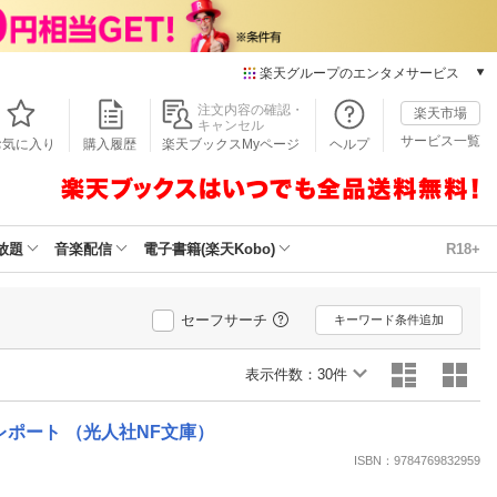
楽天グループのエンタメサービス
本/ゲーム/CD/DVD
注文内容の確認・
楽天市場
キャンセル
楽天ブックス
サービス一覧
お気に入り
購入履歴
楽天ブックスMyページ
ヘルプ
電子書籍
楽天Kobo
雑誌読み放題
楽天マガジン
放題
音楽配信
電子書籍(楽天Kobo)
R18+
音楽配信
楽天ミュージック
動画配信
セーフサーチ
キーワード条件追加
楽天TV
動画配信ガイド
表示件数：
30件
Rakuten PLAY
無料テレビ
レポート （光人社NF文庫）
Rチャンネル
ISBN：9784769832959
チケット