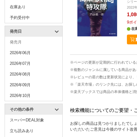
シリ
在庫あり
202
1,0
予約受付中
9
ポイ
在
発売日
発売月
2026年06月
※ページの更新が定期的に行われている
2026年07月
※複数のジャンルに属している商品があ
2026年08月
※レビューの星の数は更新状況により、
※「楽天市場」のリンク先には、お探し
2026年09月
※楽天ブックスでは商品の本体価格と消
2026年10月
その他の条件
検索機能についてのご要望・
スーパーDEAL対象
お探しの商品は見つかりましたでし
いただいたご意見は今後のサイト改
立ち読みあり