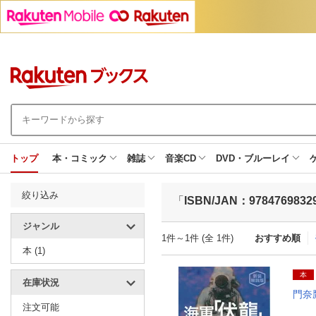
トップ
本・コミック
雑誌
音楽CD
DVD・ブルーレイ
絞り込み
「
ISBN/JAN：9784769832
ジャンル
1件～1件 (全 1件)
おすすめ順
本 (1)
本
在庫状況
門奈
注文可能