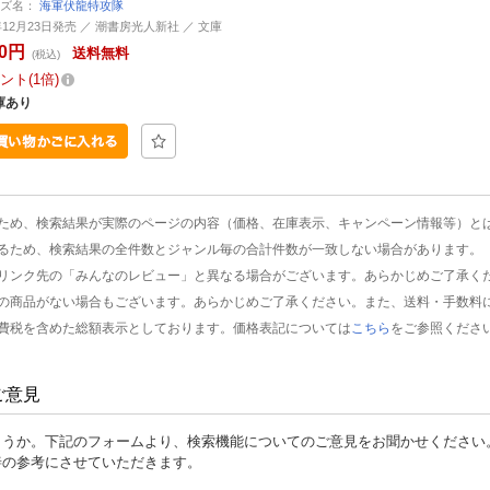
ーズ名：
海軍伏龍特攻隊
2年12月23日発売 ／ 潮書房光人新社 ／ 文庫
80円
送料無料
(税込)
ント
1倍
庫あり
ため、検索結果が実際のページの内容（価格、在庫表示、キャンペーン情報等）と
るため、検索結果の全件数とジャンル毎の合計件数が一致しない場合があります。
リンク先の「みんなのレビュー」と異なる場合がございます。あらかじめご了承く
の商品がない場合もございます。あらかじめご了承ください。また、送料・手数料
費税を含めた総額表示としております。価格表記については
こちら
をご参照くださ
ご意見
ょうか。下記のフォームより、検索機能についてのご意見をお聞かせください
善の参考にさせていただきます。