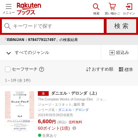
メニュー
「
ISBN/JAN：9784779117497
」の検索結果
すべてのジャンル
絞込み
セーフサーチ
おすすめ順
標準
1～1件 (全 1件)
ダニエル・デロンダ（上）
The Complete Works of George Eliot ジョ…
ジョージ・エリオット, 藤田 繁
シリーズ名：
ダニエル・デロンダ
2021年09月28日頃発売
6,600
円
(税込)
送料無料
60
ポイント
1倍
在庫あり