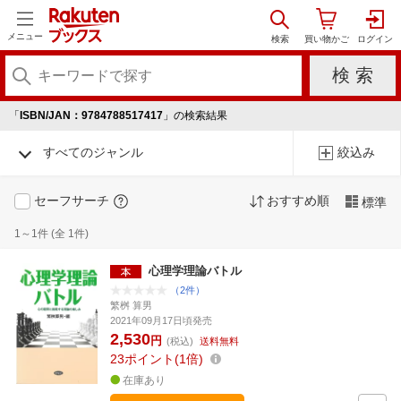
メニュー
「
ISBN/JAN：9784788517417
」の検索結果
すべてのジャンル
絞込み
セーフサーチ
おすすめ順
標準
1～1件 (全 1件)
心理学理論バトル
（2件）
繁桝 算男
2021年09月17日頃発売
2,530
円
(税込)
送料無料
23
ポイント
1倍
在庫あり