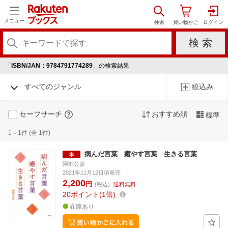
メニュー
「
ISBN/JAN：9784791774289
」の検索結果
すべてのジャンル
絞込み
セーフサーチ
おすすめ順
標準
1～1件 (全 1件)
病んだ言葉 癒やす言葉 生きる言葉
阿部公彦
2021年11月12日頃発売
2,200
円
(税込)
送料無料
20
ポイント
1倍
在庫あり