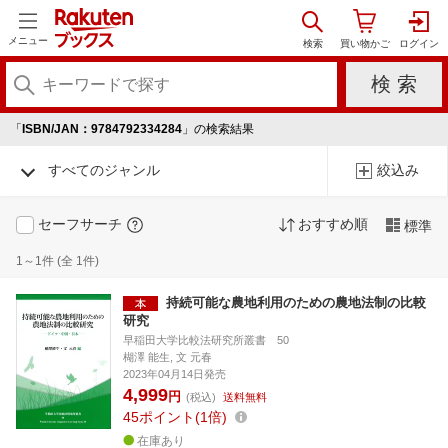
メニュー
「
ISBN/JAN：9784792334284
」の検索結果
すべてのジャンル
絞込み
セーフサーチ
おすすめ順
標準
1～1件 (全 1件)
持続可能な農地利用のための農地法制の比較
研究
早稲田大学比較法研究所叢書 50
楜澤 能生, 文 元春
2023年04月14日発売
4,999
円
(税込)
送料無料
45
ポイント
1倍
在庫あり