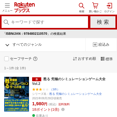
メニュー
「
ISBN/JAN：9784802110570
」の検索結果
すべてのジャンル
絞込み
セーフサーチ
おすすめ順
標準
1～1件 (全 1件)
甦る 究極のシミュレーションゲーム大全
Vol.2
（3件）
シリーズ名：
甦る 究極のシミュレーションゲーム大全
2021年09月29日頃発売
1,980
円
(税込)
送料無料
18
ポイント
1倍
在庫あり