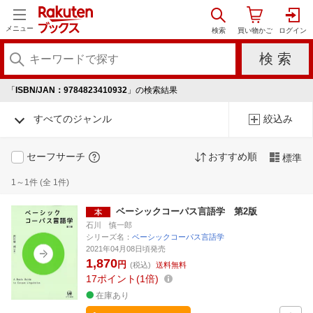
メニュー
「
ISBN/JAN：9784823410932
」の検索結果
すべてのジャンル
絞込み
セーフサーチ
おすすめ順
標準
1～1件 (全 1件)
ベーシックコーパス言語学 第2版
石川 慎一郎
シリーズ名：
ベーシックコーパス言語学
2021年04月08日頃発売
1,870
円
(税込)
送料無料
17
ポイント
1倍
在庫あり