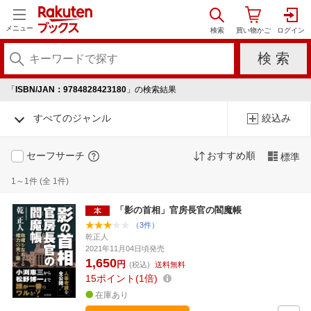
メニュー
「
ISBN/JAN：9784828423180
」の検索結果
すべてのジャンル
絞込み
セーフサーチ
おすすめ順
標準
1～1件 (全 1件)
「影の首相」官房長官の閻魔帳
（3件）
乾正人
2021年11月04日頃発売
1,650
円
(税込)
送料無料
15
ポイント
1倍
在庫あり