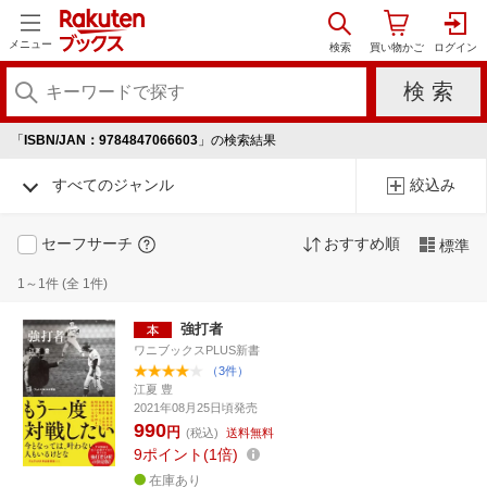
メニュー
「
ISBN/JAN：9784847066603
」の検索結果
すべてのジャンル
絞込み
セーフサーチ
おすすめ順
標準
1～1件 (全 1件)
強打者
ワニブックスPLUS新書
（3件）
江夏 豊
2021年08月25日頃発売
990
円
(税込)
送料無料
9
ポイント
1倍
在庫あり