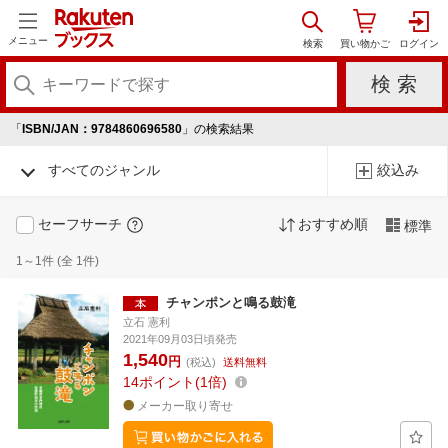
メニュー
「
ISBN/JAN：9784860696580
」の検索結果
すべてのジャンル
絞込み
セーフサーチ
おすすめ順
標準
1～1件 (全 1件)
チャンポンと鳴る鼓滝
立石 憲利
2021年09月03日頃発売
1,540
円
(税込)
送料無料
14
ポイント
1倍
メーカー取り寄せ