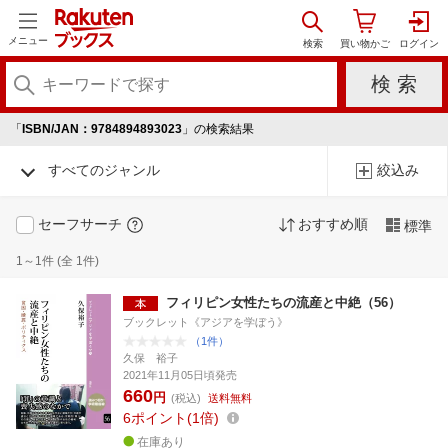
メニュー
「
ISBN/JAN：9784894893023
」の検索結果
すべてのジャンル
絞込み
セーフサーチ
おすすめ順
標準
1～1件 (全 1件)
フィリピン女性たちの流産と中絶（56）
ブックレット《アジアを学ぼう》
（1件）
久保 裕子
2021年11月05日頃発売
660
円
(税込)
送料無料
6
ポイント
1倍
在庫あり