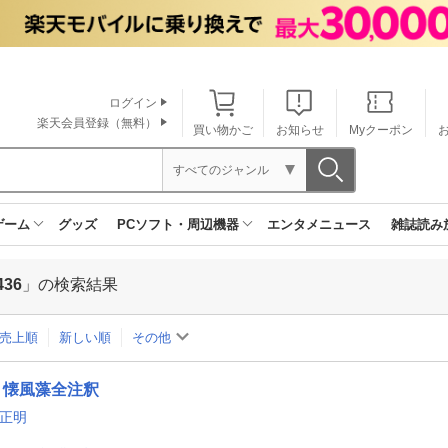
ログイン
楽天会員登録（無料）
買い物かご
お知らせ
Myクーポン
すべてのジャンル
ゲーム
グッズ
PCソフト・周辺機器
エンタメニュース
雑誌読み
436
」の検索結果
売上順
新しい順
その他
懐風藻全注釈
 正明