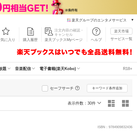
楽天グループのエンタメサービス
本/ゲーム/CD/DVD
注文内容の確認・
楽天市場
キャンセル
楽天ブックス
サービス一覧
お気に入り
購入履歴
楽天ブックスMyページ
ヘルプ
電子書籍
楽天Kobo
雑誌読み放題
楽天マガジン
放題
音楽配信
電子書籍(楽天Kobo)
R18+
音楽配信
楽天ミュージック
動画配信
セーフサーチ
キーワード条件追加
楽天TV
動画配信ガイド
表示件数：
30件
Rakuten PLAY
無料テレビ
Rチャンネル
ISBN：9784909832436
チケット