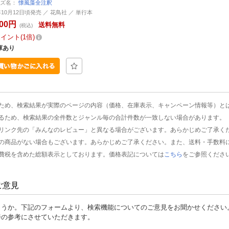
ーズ名：
懐風藻全注釈
年10月12日頃発売 ／ 花鳥社 ／ 単行本
300円
送料無料
(税込)
ポイント
1倍
庫あり
ため、検索結果が実際のページの内容（価格、在庫表示、キャンペーン情報等）と
るため、検索結果の全件数とジャンル毎の合計件数が一致しない場合があります。
リンク先の「みんなのレビュー」と異なる場合がございます。あらかじめご了承く
の商品がない場合もございます。あらかじめご了承ください。また、送料・手数料
費税を含めた総額表示としております。価格表記については
こちら
をご参照くださ
ご意見
ょうか。下記のフォームより、検索機能についてのご意見をお聞かせください
善の参考にさせていただきます。