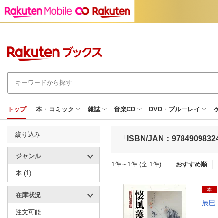
トップ
本・コミック
雑誌
音楽CD
DVD・ブルーレイ
絞り込み
「
ISBN/JAN：9784909832
ジャンル
1件～1件 (全 1件)
おすすめ順
本 (1)
本
在庫状況
辰巳
注文可能